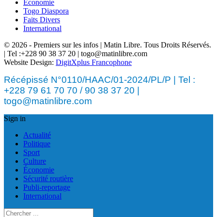
Économie
Togo Diaspora
Faits Divers
International
© 2026 - Premiers sur les infos | Matin Libre. Tous Droits Réservés.
| Tel :+228 90 38 37 20 | togo@matinlibre.com
Website Design:
DigitXplus Francophone
Récépissé N°0110/HAAC/01-2024/PL/P | Tel :
+228 79 61 70 70 / 90 38 37 20 |
togo@matinlibre.com
Sign in
Actualité
Politique
Sport
Culture
Économie
Sécurité routière
Publi-reportage
International