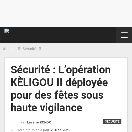
Accueil
Sécurité
Sécurité : L’opération
KÈLIGOU II déployée
pour des fêtes sous
haute vigilance
SÉCURITÉ
Par
Lazarre KONDO
Dernière mise à jour
26 Déc 2025