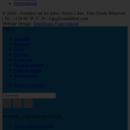
International
© 2026 - Premiers sur les infos | Matin Libre. Tous Droits Réservés.
| Tel :+228 90 38 37 20 | togo@matinlibre.com
Website Design:
DigitXplus Francophone
Sign in
Actualité
Politique
Sport
Culture
Économie
Sécurité routière
Publi-reportage
International
Nous Conctacter
Welcome, Login to your account.
Login with Facebook