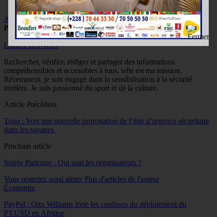
Actu
Sanlam Assurances
Partager
Lazarre KONDO
Rechercher, vérifier, rédiger et partager des informations
compréhensibles et accessibles à tous, telle est ma mission.
Récemment, je suis engagé dans la sensibilisation à la sécurité
routière. Je suis passionné du sport et de la culture.
Article Précédent
Togo : Vers une nouvelle prorogation de l’état d’urgence sécuritaire
dans les savanes
Prochain article
Soirée Partouze : Qui sont les organisateurs ?
Vous pourriez aussi aimer
Plus d'articles de l'auteur
Économie
PayPal : Otto Williams livre les coulisses du déploiement du
PYUSD en Afrique