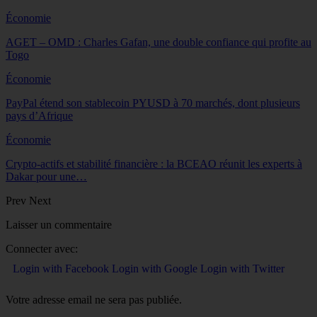
Économie
AGET – OMD : Charles Gafan, une double confiance qui profite au
Togo
Économie
PayPal étend son stablecoin PYUSD à 70 marchés, dont plusieurs
pays d’Afrique
Économie
Crypto-actifs et stabilité financière : la BCEAO réunit les experts à
Dakar pour une…
Prev
Next
Laisser un commentaire
Connecter avec:
Login with Facebook
Login with Google
Login with Twitter
Votre adresse email ne sera pas publiée.