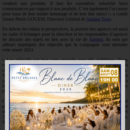
vendent nos produits. Il faut les considérer, rafraichir leurs
connaissances par rapport à nos produits. C’est également l’occasion
pour nous de leur rendre hommage et de leur dire merci », a confié
Simon Pierre GOUEM, Directeur Général de
Sanlam Togo
.
En dehors des bilans et perspectives, la journée des agences est aussi
un cadre d’échanges pour la direction et les responsables d’agences
de discuter des sujets en lien avec la vie de
Sanlam
. Ils sont par
ailleurs imprégnés des objectifs que la compagnie veut atteindre
cette année 2024.
« Les objectifs qui leur sont assignés sont très ambitieux. Nous
espérons vraiment qu’ils pourront être à la hauteur, c’est pourquoi
cette année, nous avons mis l’accent sur les aspects techniques.
Nous voulons qu’ils nous apportent aussi plus de multirisques
professionnels et d’autres risques que nous commercialisons », a
déclaré Ben Mawuli AGUDETSE, directeur Auto et risques
d’Entreprises à
Salam Togo
.
Comme de tradition, la société récompense ses acteurs qui ont
permis à l’entreprise d’engranger des bénéfices, mais aussi qui ont
atteint un niveau de sinistralité acceptable. Pour le compte de l’année
2023, six agences dont Excelsior, la Nouvelle, GTE et Fils,
SORECOS, EL Kana et l’agence LAKCORNE ont été primés.