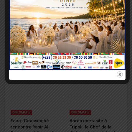
DIPLOMATIE
DIPLOMATIE
Coopération Togo-UE :
« Les relations entre le
l’ambassadeur sortant
Togo et l’Allemagne sont
dresse un bilan positif
sur le bon chemin », Dr
Claudius…
DIPLOMATIE
DIPLOMATIE
Faure Gnassingbé
Après une visite à
rencontre Yasir Al-
Tripoli, le Chef de la