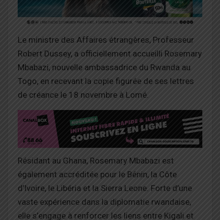
Le ministre des Affaires étrangères, Professeur
Robert Dussey, a officiellement accueilli Rosemary
Mbabazi, nouvelle ambassadrice du Rwanda au
Togo, en recevant la copie figurée de ses lettres
de créance le 18 novembre à Lomé.
Résidant au Ghana, Rosemary Mbabazi est
également accréditée pour le Bénin, la Côte
d’Ivoire, le Libéria et la Sierra Leone. Forte d’une
vaste expérience dans la diplomatie rwandaise,
elle s’engage à renforcer les liens entre Kigali et