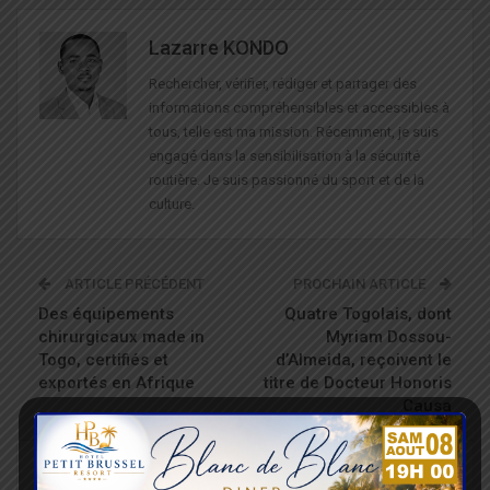
Lazarre KONDO
Rechercher, vérifier, rédiger et partager des
informations compréhensibles et accessibles à
tous, telle est ma mission. Récemment, je suis
engagé dans la sensibilisation à la sécurité
routière. Je suis passionné du sport et de la
culture.
ARTICLE PRÉCÉDENT
PROCHAIN ARTICLE
Des équipements
Quatre Togolais, dont
chirurgicaux made in
Myriam Dossou-
Togo, certifiés et
d’Almeida, reçoivent le
exportés en Afrique
titre de Docteur Honoris
Causa
VOUS POURRIEZ AUSSI AIMER
Tout Le Texte