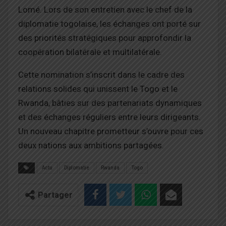
Lomé. Lors de son entretien avec le chef de la
diplomatie togolaise, les échanges ont porté sur
des priorités stratégiques pour approfondir la
coopération bilatérale et multilatérale.
Cette nomination s’inscrit dans le cadre des
relations solides qui unissent le Togo et le
Rwanda, bâties sur des partenariats dynamiques
et des échanges réguliers entre leurs dirigeants.
Un nouveau chapitre prometteur s’ouvre pour ces
deux nations aux ambitions partagées.
Actu
Diplomatie
Rwanda
Togo
Partager