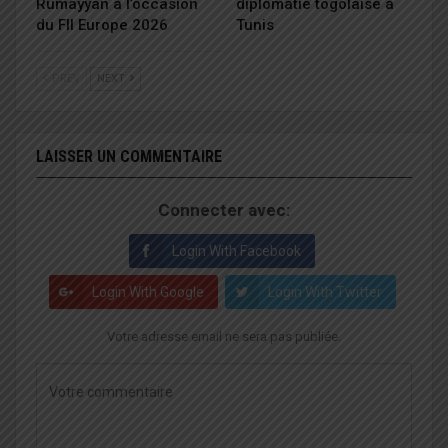
Rumayyan à l’occasion
diplomatie togolaise à
du FII Europe 2026
Tunis
PREV
NEXT
LAISSER UN COMMENTAIRE
Connecter avec:
Login With Facebook
Login With Google
Login With Twitter
Votre adresse email ne sera pas publiée.