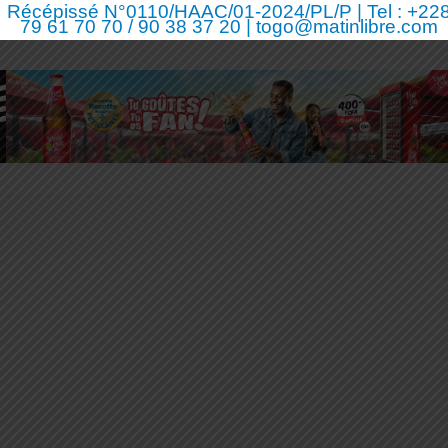
Récépissé N°0110/HAAC/01-2024/PL/P | Tel : +22
79 61 70 70 / 90 38 37 20 | togo@matinlibre.com