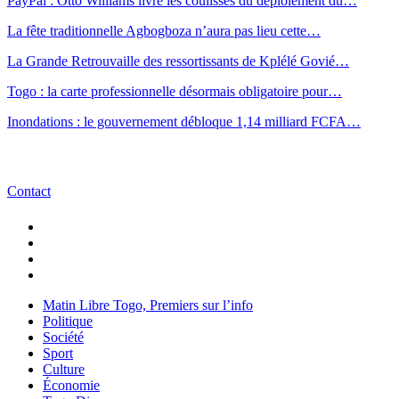
PayPal : Otto Williams livre les coulisses du déploiement du…
La fête traditionnelle Agbogboza n’aura pas lieu cette…
La Grande Retrouvaille des ressortissants de Kplélé Govié…
Togo : la carte professionnelle désormais obligatoire pour…
Inondations : le gouvernement débloque 1,14 milliard FCFA…
Contact
Matin Libre Togo, Premiers sur l’info
Politique
Société
Sport
Culture
Économie