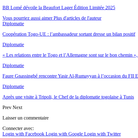
BB Lomé dévoile la Beaufort Lager Édition Limitée 2025
Vous pourriez aussi aimer
Plus d'articles de l'auteur
Diplomatie
Coopération Togo-UE : l’ambassadeur sortant dresse un bilan positif
Diplomatie
« Les relations entre le Togo et l’Allemagne sont sur le bon chemin 
Diplomatie
Faure Gnassingbé rencontre Yasir Al-Rumayyan à l’occasion du FII 
Diplomatie
Après une visite à Tripoli, le Chef de la diplomatie togolaise à Tunis
Prev
Next
Laisser un commentaire
Connecter avec:
Login with Facebook
Login with Google
Login with Twitter