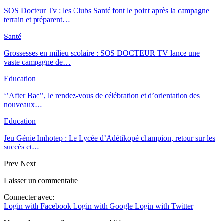
SOS Docteur Tv : les Clubs Santé font le point après la campagne
terrain et préparent…
Santé
Grossesses en milieu scolaire : SOS DOCTEUR TV lance une
vaste campagne de…
Education
‘’After Bac’’, le rendez-vous de célébration et d’orientation des
nouveaux…
Education
Jeu Génie Imhotep : Le Lycée d’Adétikopé champion, retour sur les
succès et…
Prev
Next
Laisser un commentaire
Connecter avec:
Login with Facebook
Login with Google
Login with Twitter