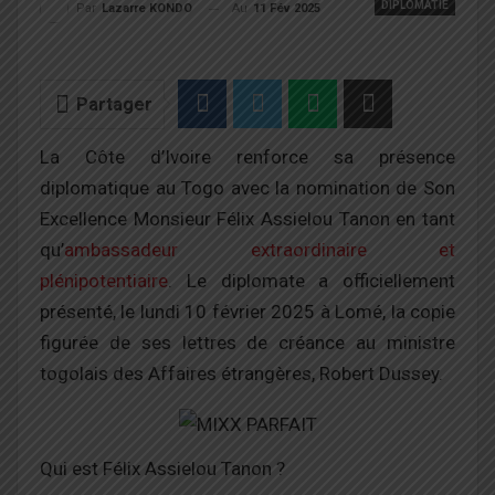
DIPLOMATIE
Au
11 Fév 2025
Par
Lazarre KONDO
Partager
La Côte d’Ivoire renforce sa présence
diplomatique au Togo avec la nomination de Son
Excellence Monsieur Félix Assielou Tanon en tant
qu’
ambassadeur extraordinaire et
plénipotentiaire
. Le diplomate a officiellement
présenté, le lundi 10 février 2025 à Lomé, la copie
figurée de ses lettres de créance au ministre
togolais des Affaires étrangères, Robert Dussey.
Qui est Félix Assielou Tanon ?