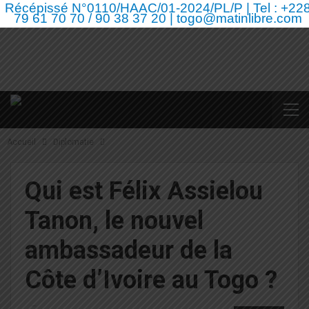
Récépissé N°0110/HAAC/01-2024/PL/P | Tel : +22
79 61 70 70 / 90 38 37 20 | togo@matinlibre.com
Accueil
Diplomatie
Qui est Félix Assielou
Tanon, le nouvel
ambassadeur de la
Côte d’Ivoire au Togo ?