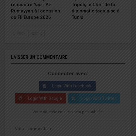
rencontre Yasir Al-
Tripoli, le Chef de la
Rumayyan à l’occasion
diplomatie togolaise à
du FII Europe 2026
Tunis
PREV
NEXT
LAISSER UN COMMENTAIRE
Connecter avec:
Login With Facebook
Login With Google
Login With Twitter
Votre adresse email ne sera pas publiée.