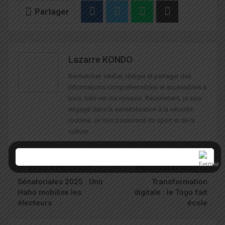
Partager
Lazarre KONDO
Rechercher, vérifier, rédiger et partager des
informations compréhensibles et accessibles à
tous, telle est ma mission. Récemment, je suis
engagé dans la sensibilisation à la sécurité
routière. Je suis passionné du sport et de la
culture.
ARTICLE PRÉCÉDENT
PROCHAIN ARTICLE
Sénatoriales 2025 : Unir
Transformation
Haho mobilise les
digitale : le Togo fait
électeurs
école