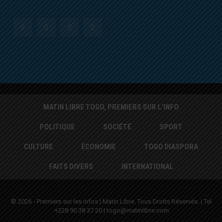
MATIN LIBRE TOGO, PREMIERS SUR L’INFO
POLITIQUE
SOCIÉTÉ
SPORT
CULTURE
ÉCONOMIE
TOGO DIASPORA
FAITS DIVERS
INTERNATIONAL
© 2026 - Premiers sur les infos | Matin Libre. Tous Droits Réservés. | Tel
:+228 90 38 37 20 | togo@matinlibre.com