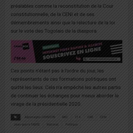
préalables comme la reconstitution de la Cour
constitutionnelle, de la CENI et de ses
démembrements ainsi que la relecture de la loi
sur le vote des Togolais de la diaspora.
Ces points n’étant pas à l’ordre du jour, les
représentants de ces formations politiques ont
quitté les lieux. Cela n’a empêché les autres partis
de continuer les échanges pour mieux aborder le
virage de la présidentielle 2020.
Adjamagbo JOHNSON
ANC
C14
CAR
CENI
Jean-pierre FABRE
National
Politique