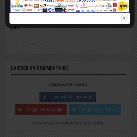
Fête des martyrs : le
BATIR met en terre 300
devoir de mémoire au
plants dans la
cœur de la
préfecture de l’Avé
commémoration du 21
juin
PREV
NEXT
LAISSER UN COMMENTAIRE
Connecter avec:
Login With Facebook
Login With Google
Login With Twitter
Votre adresse email ne sera pas publiée.