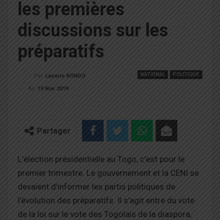
les premières
discussions sur les
préparatifs
NATIONAL
POLITIQUE
Par
Lazarre KONDO
Au
19 Nov 2019
Partager
L’élection présidentielle au Togo, c’est pour le
premier trimestre. Le gouvernement et la CENI se
devaient d’informer les partis politiques de
l’évolution des préparatifs. Il s’agit entre du vote
de la loi sur le vote des Togolais de la diaspora,