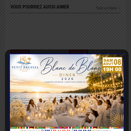
VOUS POURRIEZ AUSSI AIMER
Tout Le Texte
POLITIQUE
POLITIQUE
Communication
Le Parti BATIR mise sur
électronique : un
ses élus locaux pour
nouveau cadre examiné
renforcer sa présence
en Conseil des ministres
sur le terrain
POLITIQUE
POLITIQUE