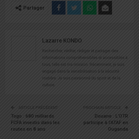
Partager
Lazarre KONDO
Rechercher, vérifier, rédiger et partager des
informations compréhensibles et accessibles à
tous, telle est ma mission. Récemment, je suis
engagé dans la sensibilisation à la sécurité
routière. Je suis passionné du sport et de la
culture.
ARTICLE PRÉCÉDENT
PROCHAIN ARTICLE
Togo : 680 milliards
Douane : L’OTR
FCFA investis dans les
participe à l’ATAF en
routes en 8 ans
Ouganda