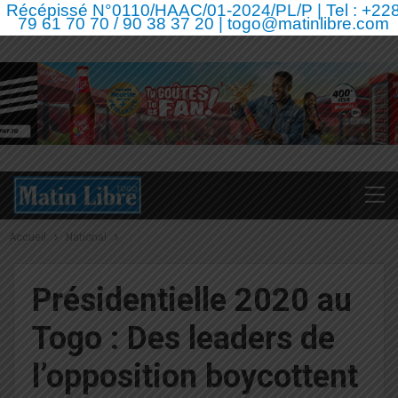
Récépissé N°0110/HAAC/01-2024/PL/P | Tel : +22
79 61 70 70 / 90 38 37 20 | togo@matinlibre.com
Accueil
National
Présidentielle 2020 au
Togo : Des leaders de
l’opposition boycottent