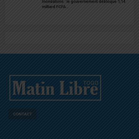
Inondations : le gouvernement débloque 1,14
milliard FCFA…
CONTACT