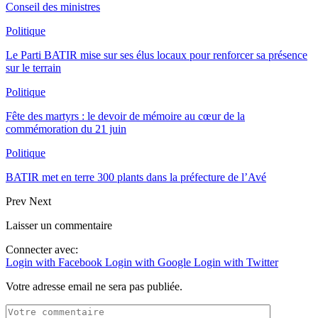
Conseil des ministres
Politique
Le Parti BATIR mise sur ses élus locaux pour renforcer sa présence
sur le terrain
Politique
Fête des martyrs : le devoir de mémoire au cœur de la
commémoration du 21 juin
Politique
BATIR met en terre 300 plants dans la préfecture de l’Avé
Prev
Next
Laisser un commentaire
Connecter avec:
Login with Facebook
Login with Google
Login with Twitter
Votre adresse email ne sera pas publiée.