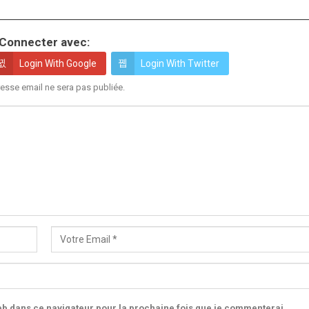
Connecter avec:
Login With Google
Login With Twitter
esse email ne sera pas publiée.
b dans ce navigateur pour la prochaine fois que je commenterai.