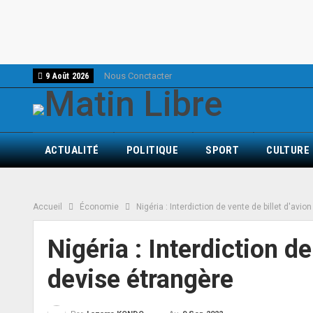
Nous Conctacter
9 Août 2026
ACTUALITÉ
POLITIQUE
SPORT
CULTURE
Accueil
Économie
Nigéria : Interdiction de vente de billet d'avi
Nigéria : Interdiction de
devise étrangère