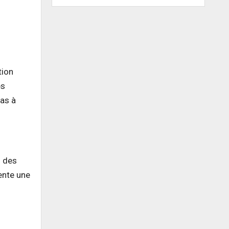
tion
es
pas à
s des
ente une