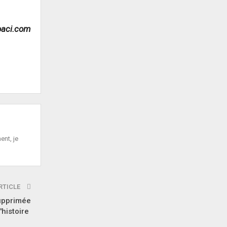
oaci.com
ent, je
RTICLE
supprimée
histoire