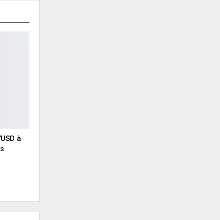
YUSD à
ys