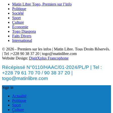
Matin Libre Togo, Premiers sur l’info
Politique
Société
Sport
Culture
Économie
Togo Diaspora
Faits Divers
International
© 2026 - Premiers sur les infos | Matin Libre. Tous Droits Réservés.
| Tel :+228 90 38 37 20 | togo@matinlibre.com
Website Design:
DigitXplus Francophone
Récépissé N°0110/HAAC/01-2024/PL/P | Tel :
+228 79 61 70 70 / 90 38 37 20 |
togo@matinlibre.com
Sign in
Actualité
Politique
Sport
Culture