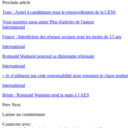
Prochain article
Togo : Appel à candidature pour le renouvellement de la CENI
Vous pourriez aussi aimer
Plus d'articles de l'auteur
International
France : Interdiction des réseaux sociaux pour les moins de 15 ans
International
Romuald Wadagni poursuit sa diplomatie régionale
International
« Je n’utiliserai pas cette responsabilité pour organiser le chaos instit
International
Bénin : Romuald Wadagni tend la main à l’AES
Prev
Next
Laisser un commentaire
Connecter avec: