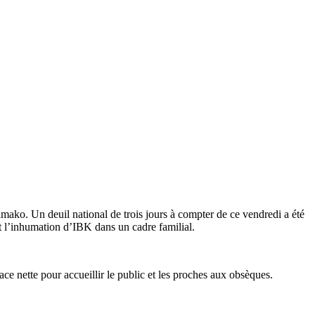
ako. Un deuil national de trois jours à compter de ce vendredi a été
t l’inhumation d’IBK dans un cadre familial.
lace nette pour accueillir le public et les proches aux obsèques.