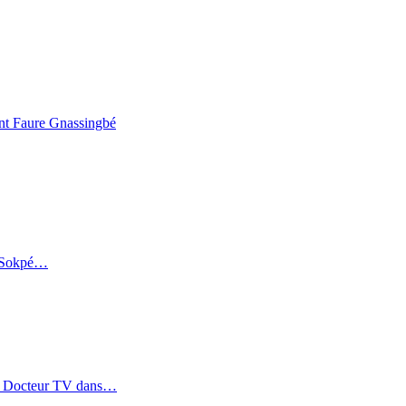
ent Faure Gnassingbé
é-Sokpé…
SOS Docteur TV dans…