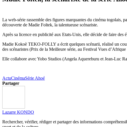
La web-série rassemble des figures marquantes du cinéma togolais, pa
découverte de Madie Foltek, la talentueuse scénariste.
Après sa licence en publicité aux Etats-Unis, elle décide de faire des 
Madie Kokoè TEKO-FOLLY a écrit quelques scénarii, réalisé un court-métr
des scénaristes (Prix de la Meilleure série, au Festival Vues d’Afriq
Elle collabore avec Yobo Studios (Angela Aquereburu et Jean-Luc Ra
Actu
Cinéma
Série Ahoé
Partager
Lazarre KONDO
Rechercher, vérifier, rédiger et partager des informations compréhensibl
sport et de la culture.