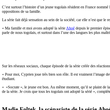
C’est surtout l’histoire d’un jeune togolais résident en France nommé E
oppositions de sa famille.
La série fait déjà sensation au sein de la société, car elle n’est que le r
« Ma famille et moi avons adopté la série
Ahoé
depuis le premier épis
parle de nous togolais, et surtout dans l’une des langues les plus maîtr
Sur les réseaux sociaux, chaque épisode de la série créée des réactions
« Pour moi, Cyprien joue très bien son rôle. Il est vraiment l’image de
étudiant.
« »Socrate », le jeune est bon. Au même moment, qu’il se plaint de la 
de la série. Je crois que tous les togolais ont adopté la sérié », complè
Madie Foltek, la scénariste de la série Aho