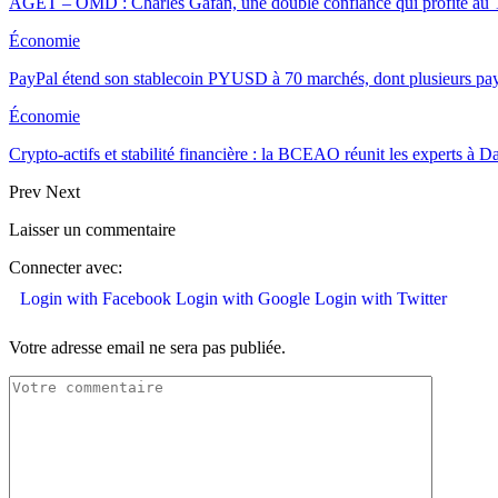
AGET – OMD : Charles Gafan, une double confiance qui profite au
Économie
PayPal étend son stablecoin PYUSD à 70 marchés, dont plusieurs pa
Économie
Crypto-actifs et stabilité financière : la BCEAO réunit les experts à
Prev
Next
Laisser un commentaire
Connecter avec:
Login with Facebook
Login with Google
Login with Twitter
Votre adresse email ne sera pas publiée.