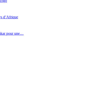
 Togo
ys d’Afrique
 Dakar pour une…