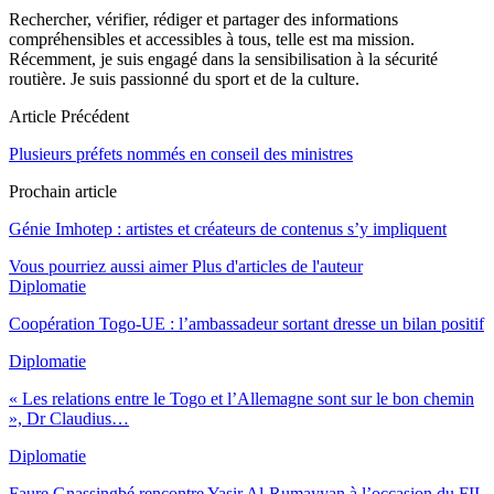
Rechercher, vérifier, rédiger et partager des informations
compréhensibles et accessibles à tous, telle est ma mission.
Récemment, je suis engagé dans la sensibilisation à la sécurité
routière. Je suis passionné du sport et de la culture.
Article Précédent
Plusieurs préfets nommés en conseil des ministres
Prochain article
Génie Imhotep : artistes et créateurs de contenus s’y impliquent
Vous pourriez aussi aimer
Plus d'articles de l'auteur
Diplomatie
Coopération Togo-UE : l’ambassadeur sortant dresse un bilan positif
Diplomatie
« Les relations entre le Togo et l’Allemagne sont sur le bon chemin
», Dr Claudius…
Diplomatie
Faure Gnassingbé rencontre Yasir Al-Rumayyan à l’occasion du FII