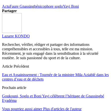
Actu
Faure Gnassingbé
nicophore soglo
Yayi Boni
Partager
Lazarre KONDO
Rechercher, vérifier, rédiger et partager des informations
compréhensibles et accessibles à tous, telle est ma mission.
Récemment, je suis engagé dans la sensibilisation à la sécurité
routière. Je suis passionné du sport et de la culture.
Article Précédent
Eau et Assainissement : Tournée de la ministre Mila Aziablé dans les
centres d’eau et de déchets
Prochain article
Goukouni, Soglo et Boni Yayi célèbrent l’héritage de Gnassingbé
Eyadéma
Vous pourriez aussi aimer
Plus d'articles de l'auteur