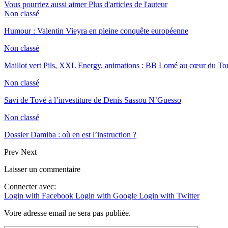
Vous pourriez aussi aimer
Plus d'articles de l'auteur
Non classé
Humour : Valentin Vieyra en pleine conquête européenne
Non classé
Maillot vert Pils, XXL Energy, animations : BB Lomé au cœur du Tou
Non classé
Savi de Tové à l’investiture de Denis Sassou N’Guesso
Non classé
Dossier Damiba : où en est l’instruction ?
Prev
Next
Laisser un commentaire
Connecter avec:
Login with Facebook
Login with Google
Login with Twitter
Votre adresse email ne sera pas publiée.