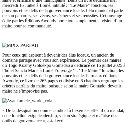
saine et efficace d’une municipalité. Dans un livre dédicacé hier
mercredi 16 Juillet à Lomé, intitulé : ‘’Le Maire’’ fonction, les
pouvoirs et les défis de la gouvernance locale, l’élu municipal parle
de son parcours, ses vécus, ses échecs et ses réussites. Cet ouvrage
édité par les Éditions Awoudy porte tout simplement la vision d’un
maire pour sa communauté.
Pour ceux qui aspirent à devenir des élus locaux, un ancien du
domaine partage avec vous son expérience. Le premier des maires
du Togo Koamy Gbloèkpo Gomadao a dédicacé ce 16 juillet 2025 à
l’hôtel Sancta Maria à Lomé l’ouvrage ‘’ : ‘’Le Maire’’ fonction, les
pouvoirs et les défis de la gouvernance locale. Paru aux éditions
Awoudy, ce livre de 265 pages et divisé en 8 chapitres regroupe les
critères parfaits du maire, puisque selon le maire Gomado, devenir
maire ne s’improvise pas.
« De la désignation comme candidat à l’exercice effectif du mandat,
cette fonction exige leadership, vision stratégique et maîtrise des
outils de gouvernance », a-t-il écrit.