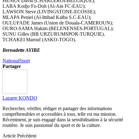
HENEN David (CHARLEROI-BELGIQUE);
LABA Kodjo Fo-Doh (Al-Ain FC-EAU);
LAWSON Steve (LIVINGSTONE-ECOSSE);
MLAPA Peniel (Al-Ittihad Kalba S.C-EAU);
OULUFADE James (Union de Douala-CAMEROUN);
OURO-SAMA Hakim (BELENENSES-PORTUGAL);
SUNU Gilles (BB URZURUMSPOR-TURQUIE),
TCHAKEI Marouf (ASKO-TOGO).
Bernadette AYIBE
National
Sport
Partager
Lazarre KONDO
Rechercher, vérifier, rédiger et partager des informations
compréhensibles et accessibles à tous, telle est ma mission.
Récemment, je suis engagé dans la sensibilisation à la sécurité
routière. Je suis passionné du sport et de la culture.
Article Précédent