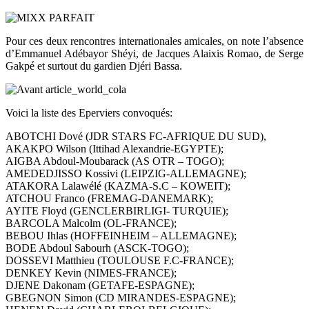
Pour ces deux rencontres internationales amicales, on note l’absence
d’Emmanuel Adébayor Shéyi, de Jacques Alaixis Romao, de Serge
Gakpé et surtout du gardien Djéri Bassa.
Voici la liste des Eperviers convoqués:
ABOTCHI Dové (JDR STARS FC-AFRIQUE DU SUD),
AKAKPO Wilson (Ittihad Alexandrie-EGYPTE);
AIGBA Abdoul-Moubarack (AS OTR – TOGO);
AMEDEDJISSO Kossivi (LEIPZIG-ALLEMAGNE);
ATAKORA Lalawélé (KAZMA-S.C – KOWEIT);
ATCHOU Franco (FREMAG-DANEMARK);
AYITE Floyd (GENCLERBIRLIGI- TURQUIE);
BARCOLA Malcolm (OL-FRANCE);
BEBOU Ihlas (HOFFEINHEIM – ALLEMAGNE);
BODE Abdoul Sabourh (ASCK-TOGO);
DOSSEVI Matthieu (TOULOUSE F.C-FRANCE);
DENKEY Kevin (NIMES-FRANCE);
DJENE Dakonam (GETAFE-ESPAGNE);
GBEGNON Simon (CD MIRANDES-ESPAGNE);