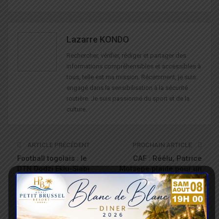
Lazarre KONDO
Rechercher, vérifier, rédiger et partager des
informations compréhensibles et accessibles à
tous, telle est ma mission. Récemment, je suis
engagé dans la sensibilisation à la sécurité
routière. Je suis passionné du sport et de la
culture.
ARTICLE PRÉCÉDENT
PROCHAIN ARTICLE
Football togolais : le
CAF : Réélu, Patrice
DTN Dodzi Eklu-Siabi
Motsepe plaide pour un
attend beaucoup des
meilleur soutien au
sélectionneurs
football africain
VOUS POURRIEZ AUSSI AIMER
Tout Le Texte