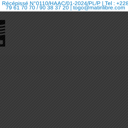
Récépissé N°0110/HAAC/01-2024/PL/P | Tel : +22
79 61 70 70 / 90 38 37 20 | togo@matinlibre.com