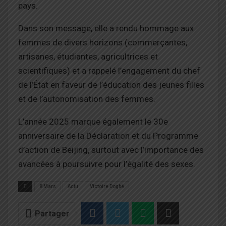
pays.
Dans son message, elle a rendu hommage aux
femmes de divers horizons (commerçantes,
artisanes, étudiantes, agricultrices et
scientifiques) et a rappelé l’engagement du chef
de l’État en faveur de l’éducation des jeunes filles
et de l’autonomisation des femmes.
L’année 2025 marque également le 30e
anniversaire de la Déclaration et du Programme
d’action de Beijing, surtout avec l’importance des
avancées à poursuivre pour l’égalité des sexes.
8 Mars
Actu
Victoire Dogbé
Partager