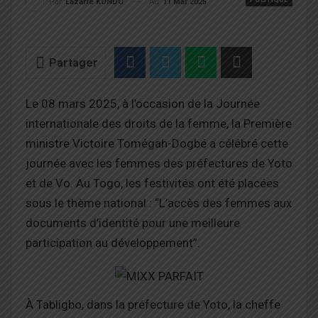
Au
11 Mar 2025
Par
Lazarre KONDO
Partager
Le 08 mars 2025, à l’occasion de la Journée
internationale des droits de la femme, la Première
ministre Victoire Tomégah-Dogbé a célébré cette
journée avec les femmes des préfectures de Yoto
et de Vo. Au Togo, les festivités ont été placées
sous le thème national : “L’accès des femmes aux
documents d’identité pour une meilleure
participation au développement”.
À Tabligbo, dans la préfecture de Yoto, la cheffe