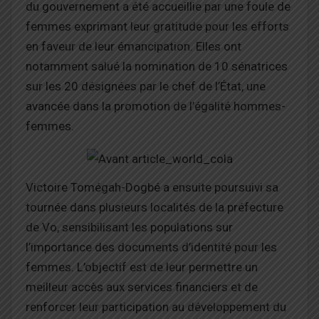
du gouvernement a été accueillie par une foule de
femmes exprimant leur gratitude pour les efforts
en faveur de leur émancipation. Elles ont
notamment salué la nomination de 10 sénatrices
sur les 20 désignées par le chef de l’État, une
avancée dans la promotion de l’égalité hommes-
femmes.
Victoire Tomégah-Dogbé a ensuite poursuivi sa
tournée dans plusieurs localités de la préfecture
de Vo, sensibilisant les populations sur
l’importance des documents d’identité pour les
femmes. L’objectif est de leur permettre un
meilleur accès aux services financiers et de
renforcer leur participation au développement du