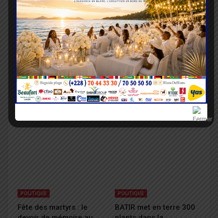
POLITIQUE
POLITIQUE
Communication
Le Parti BATIR mise sur
électronique : un
ses élus locaux pour
nouveau cadre examiné
renforcer sa présence
en Conseil des ministres
sur le terrain
POLITIQUE
POLITIQUE
Fête des martyrs : le
BATIR met en terre 300
devoir de mémoire au
plants dans la