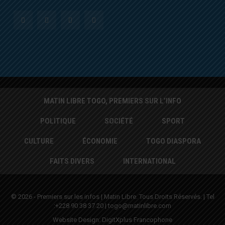
MATIN LIBRE TOGO, PREMIERS SUR L’INFO
POLITIQUE
SOCIÉTÉ
SPORT
CULTURE
ÉCONOMIE
TOGO DIASPORA
FAITS DIVERS
INTERNATIONAL
© 2026 - Premiers sur les infos | Matin Libre. Tous Droits Réservés. | Tel
:+228 90 38 37 20 | togo@matinlibre.com
Website Design:
DigitXplus Francophone