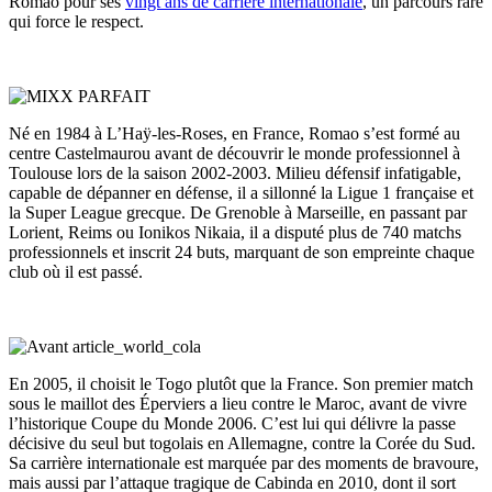
Romao pour ses
vingt ans de carrière internationale
, un parcours rare
qui force le respect.
Né en 1984 à L’Haÿ-les-Roses, en France, Romao s’est formé au
centre Castelmaurou avant de découvrir le monde professionnel à
Toulouse lors de la saison 2002-2003. Milieu défensif infatigable,
capable de dépanner en défense, il a sillonné la Ligue 1 française et
la Super League grecque. De Grenoble à Marseille, en passant par
Lorient, Reims ou Ionikos Nikaia, il a disputé plus de 740 matchs
professionnels et inscrit 24 buts, marquant de son empreinte chaque
club où il est passé.
En 2005, il choisit le Togo plutôt que la France. Son premier match
sous le maillot des Éperviers a lieu contre le Maroc, avant de vivre
l’historique Coupe du Monde 2006. C’est lui qui délivre la passe
décisive du seul but togolais en Allemagne, contre la Corée du Sud.
Sa carrière internationale est marquée par des moments de bravoure,
mais aussi par l’attaque tragique de Cabinda en 2010, dont il sort