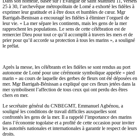
Dans son homélie, basée sur l’Évangile de saint Matthieu 11, versets
25 à 30, l’archevêque métropolitain de Lomé a exhorté les fidèles à
exprimer leur gratitude et à être doux et humbles de cœur. Mgr
Barrigah-Benissan a encouragé les fidèles à éliminer l’orgueil de
leur vie. « La mer sépare les continents, mais les gens de la mer
rapprochent les populations. Le sens de cette célébration est de
remercier Dieu pour tout ce qu’il accomplit à travers les mers et de
prier pour qu’il accorde sa protection à tous les marins », a souligné
le prélat.
Après la messe, les célébrants et les fidèles se sont rendus au port
autonome de Lomé pour une cérémonie symbolique appelée « pied
marin » au cours de laquelle des gerbes de fleurs ont été déposées en
mer. Mgr Barrigah-Bénissan a expliqué que ces fleurs jetées dans la
mer symbolisent l’affection de tous ceux qui ont perdu des êtres
chers en mer.
Le secrétaire général du CNBEGMT, Emmanuel Agbénou, a
souligné les conditions de travail difficiles auxquelles sont
confrontés les gens de la mer. Il a rappelé l’importance des marins
dans l’économie togolaise et a profité de cette occasion pour inviter
les autorités nationales et internationales à garantir le respect de leurs
droits.