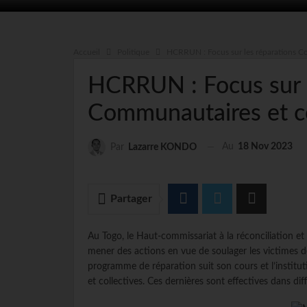
Accueil
Politique
HCRRUN : Focus sur les réparations Co
HCRRUN : Focus sur l
Communautaires et co
Au
18 Nov 2023
Par
Lazarre KONDO
Partager
Au Togo, le Haut-commissariat à la réconciliation e
mener des actions en vue de soulager les victimes d
programme de réparation suit son cours et l’institut
et collectives.
Ces dernières sont effectives dans diff