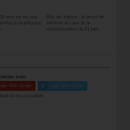
IR mise sur ses élus
Fête des martyrs : le devoir de
 renforcer sa présence
mémoire au cœur de la
n
commémoration du 21 juin
necter avec:
Login With Google
Login With Twitter
email ne sera pas publiée.