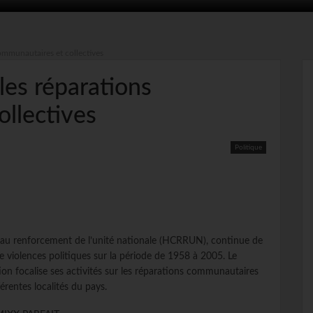
mmunautaires et collectives
es réparations
llectives
Politique
t au renforcement de l’unité nationale
(
HCRRUN
)
, continue de
e violences politiques sur la période de 1958 à 2005.
Le
ion focalise ses activités sur les réparations communautaires
érentes localités du pays.