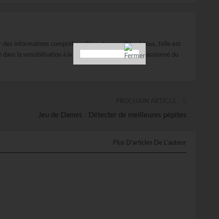
er des informations compréhensibles et accessibles à tous, telle est
ans la sensibilisation à la sécurité routière. Je suis passionné du
PROCHAIN ARTICLE
Jeu de Dames : Détecter de meilleures pépites
Plus D'articles De L'auteur