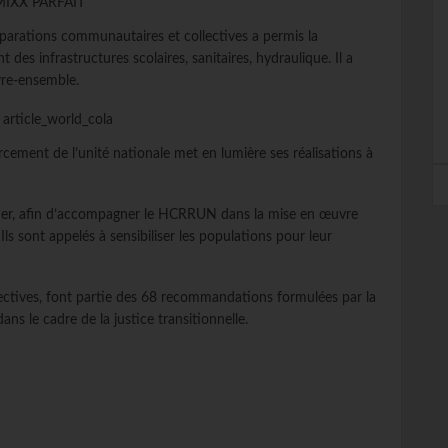
arations communautaires et collectives a permis la
 des infrastructures scolaires, sanitaires, hydraulique.
Il a
ivre-ensemble.
rcement de l’unité nationale met en lumière ses réalisations à
uer, afin d’accompagner le
HCRRUN
dans la mise en œuvre
Ils sont appelés à sensibiliser les populations pour leur
ectives, font partie des 68 recommandations formulées par la
 dans le cadre de la justice transitionnelle.