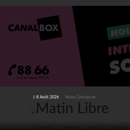
8 Août 2026
Nous Conctacter
Actualité
Politique
Sport
Culture