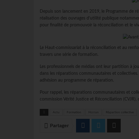
Depuis son lancement en 2019, le Programme de rép
réalisation des ouvrages d’utilité publique notamment
pour finalité de promouvoir la réconciliation et le v
Le Haut-commissariat à la réconciliation et au renfo
travers une série de formation.
Les professionnels de médias ont leur partition à jo
dans les réparations communautaires et collectives.
adhésion au programme de réparation.
Pour rappel, les réparations communautaires et coll
commission Vérité Justice et Réconciliation
(
CVJR
)
,
Actu
Formation
Hcrrun
R&partion collective
Partager