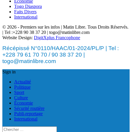
Économie
Togo Diaspora
Faits Divers
International
© 2026 - Premiers sur les infos | Matin Libre. Tous Droits Réservés.
| Tel :+228 90 38 37 20 | togo@matinlibre.com
Website Design:
DigitXplus Francophone
Récépissé N°0110/HAAC/01-2024/PL/P | Tel :
+228 79 61 70 70 / 90 38 37 20 |
togo@matinlibre.com
Sign in
Actualité
Politique
Sport
Culture
Économie
Sécurité routière
Publi-reportage
International