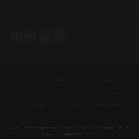
Matin Libre Togo, Premiers sur l’info
Politique
Société
Sport
Culture
Économie
Togo Diaspora
Faits Divers
International
© 2026 - Premiers sur les infos | Matin Libre. Tous Droits Réservés. | Tel :+228
90 38 37 20 | togo@matinlibre.com