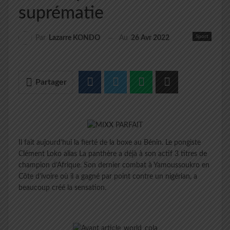
suprématie
Sport
Au
26 Avr 2022
Par
Lazarre KONDO
Partager
Il fait aujourd’hui la fierté de la boxe au Bénin. Le pongiste
Clément Loko alias La panthère a déjà à son actif 3 titres de
champion d’Afrique. Son dernier combat à Yamoussoukro en
Côte d’ivoire où il a gagné par point contre un nigérian, a
beaucoup créé la sensation.