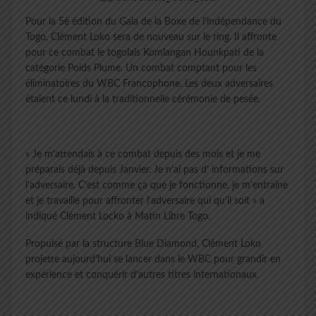
Pour la 5è édition du Gala de la Boxe de l’indépendance du
Togo, Clément Loko sera de nouveau sur le ring. Il affronte
pour ce combat le togolais Komlangan Hounkpati de la
catégorie Poids Plume. Un combat comptant pour les
éliminatoires du WBC Francophone. Les deux adversaires
étaient ce lundi à la traditionnelle cérémonie de pesée.
« Je m’attendais à ce combat depuis des mois et je me
préparais déjà depuis Janvier. Je n’ai pas d’ informations sur
l’adversaire. C’est comme ça que je fonctionne, je m’entraîne
et je travaille pour affronter l’adversaire qui qu’il soit » a
indiqué Clément Locko à Matin Libre Togo.
Propulsé par la structure Blue Diamond, Clément Loko
projette aujourd’hui se lancer dans le WBC pour grandir en
expérience et conquérir d’autres titres internationaux.