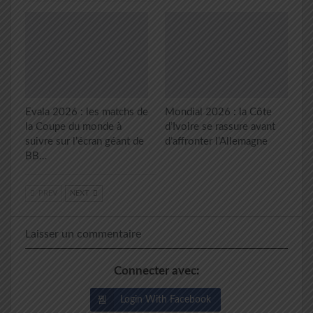
Evala 2026 : les matchs de
Mondial 2026 : la Côte
la Coupe du monde à
d’Ivoire se rassure avant
suivre sur l’écran géant de
d’affronter l’Allemagne
BB…
PREV
NEXT
Laisser un commentaire
Connecter avec:
Login With Facebook