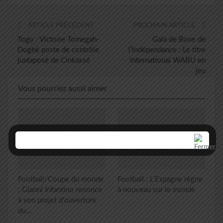
ARTICLE PRÉCÉDENT
PROCHAIN ARTICLE
Togo : Victoire Tomegah-
Gala de Boxe de
Dogbé poste de contrôle
l’Indépendance : Le titre
juxtaposé de Cinkassé
international WABU en
jeu
Vous pourriez aussi aimer
Football/Coupe du monde
Football : L’Espagne règne
: Gianni Infantino renonce
à nouveau sur le monde
à son projet d’ouverture
du…