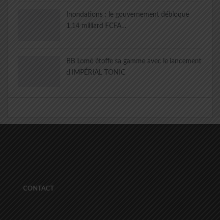
Inondations : le gouvernement débloque
1,14 milliard FCFA…
BB Lomé étoffe sa gamme avec le lancement
d’IMPÉRIAL TONIC
CONTACT