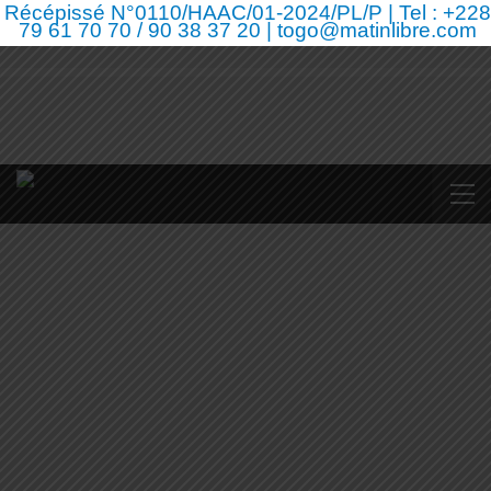
Récépissé N°0110/HAAC/01-2024/PL/P | Tel : +228
79 61 70 70 / 90 38 37 20 | togo@matinlibre.com