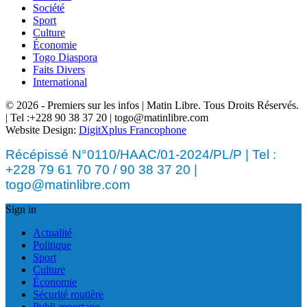
Société
Sport
Culture
Économie
Togo Diaspora
Faits Divers
International
© 2026 - Premiers sur les infos | Matin Libre. Tous Droits Réservés.
| Tel :+228 90 38 37 20 | togo@matinlibre.com
Website Design:
DigitXplus Francophone
Récépissé N°0110/HAAC/01-2024/PL/P | Tel :
+228 79 61 70 70 / 90 38 37 20 |
togo@matinlibre.com
Sign in
Actualité
Politique
Sport
Culture
Économie
Sécurité routière
Publi-reportage