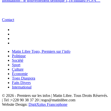
Inondations : le gouvernement débloque 1,14 milliard FCFA…
Contact
Matin Libre Togo, Premiers sur l’info
Politique
Société
Sport
Culture
Économie
Togo Diaspora
Faits Divers
International
© 2026 - Premiers sur les infos | Matin Libre. Tous Droits Réservés.
| Tel :+228 90 38 37 20 | togo@matinlibre.com
Website Design:
DigitXplus Francophone