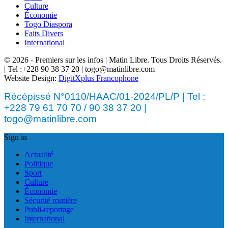
Culture
Économie
Togo Diaspora
Faits Divers
International
© 2026 - Premiers sur les infos | Matin Libre. Tous Droits Réservés.
| Tel :+228 90 38 37 20 | togo@matinlibre.com
Website Design:
DigitXplus Francophone
Récépissé N°0110/HAAC/01-2024/PL/P | Tel :
+228 79 61 70 70 / 90 38 37 20 |
togo@matinlibre.com
Sign in
Actualité
Politique
Sport
Culture
Économie
Sécurité routière
Publi-reportage
International