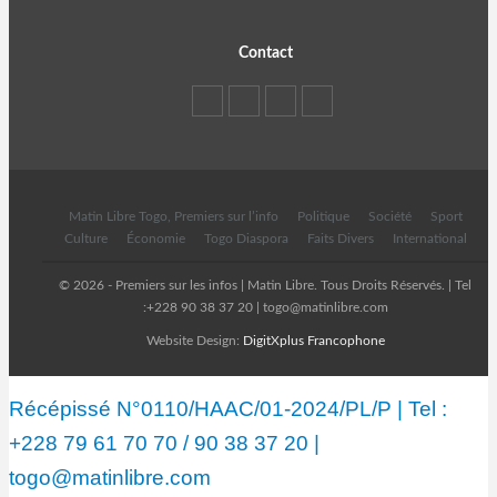
Contact
Matin Libre Togo, Premiers sur l’info
Politique
Société
Sport
Culture
Économie
Togo Diaspora
Faits Divers
International
© 2026 - Premiers sur les infos | Matin Libre. Tous Droits Réservés. | Tel
:+228 90 38 37 20 | togo@matinlibre.com
Website Design:
DigitXplus Francophone
Récépissé N°0110/HAAC/01-2024/PL/P | Tel :
+228 79 61 70 70 / 90 38 37 20 |
togo@matinlibre.com