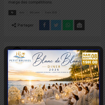
marge des compétitions.
Actu
BB Lomé
Evala 2025
Partager
Lazarre KONDO
Rechercher, vérifier, rédiger et partager des
informations compréhensibles et accessibles à
tous, telle est ma mission. Récemment, je suis
engagé dans la sensibilisation à la sécurité
routière. Je suis passionné du sport et de la
culture.
ARTICLE PRÉCÉDENT
PROCHAIN ARTICLE