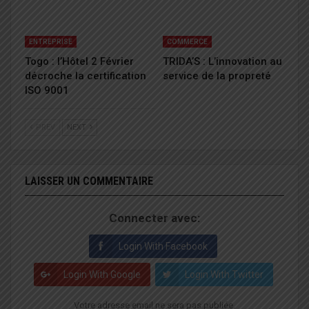
ENTREPRISE
COMMERCE
Togo : l’Hôtel 2 Février
TRIDA’S : L’innovation au
décroche la certification
service de la propreté
ISO 9001
PREV
NEXT
LAISSER UN COMMENTAIRE
Connecter avec:
Login With Facebook
Login With Google
Login With Twitter
Votre adresse email ne sera pas publiée.