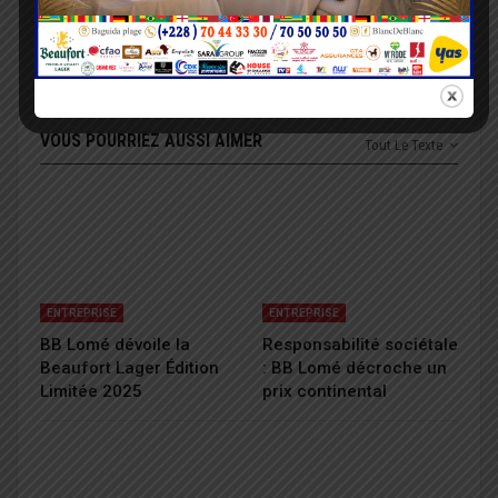
Région des Savanes :
Le CJD salue
Les femmes en
l’engagement citoyen
première ligne pour
pour la paix
promouvoir la paix
VOUS POURRIEZ AUSSI AIMER
Tout Le Texte
ENTREPRISE
ENTREPRISE
BB Lomé dévoile la
Responsabilité sociétale
Beaufort Lager Édition
: BB Lomé décroche un
Limitée 2025
prix continental