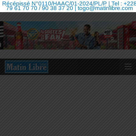
Récépissé N°0110/HAAC/01-2024/PL/P | Tel : +22
79 61 70 70 / 90 38 37 20 | togo@matinlibre.com