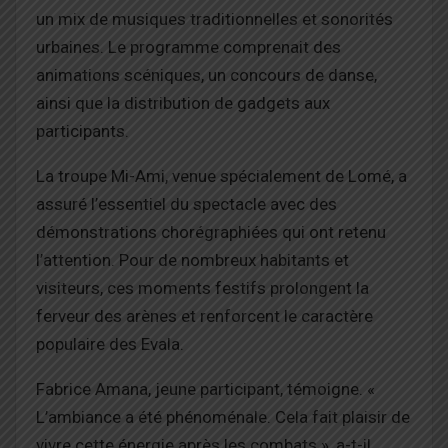
un mix de musiques traditionnelles et sonorités
urbaines. Le programme comprenait des
animations scéniques, un concours de danse,
ainsi que la distribution de gadgets aux
participants.
La troupe Mi-Ami, venue spécialement de Lomé, a
assuré l’essentiel du spectacle avec des
démonstrations chorégraphiées qui ont retenu
l’attention. Pour de nombreux habitants et
visiteurs, ces moments festifs prolongent la
ferveur des arènes et renforcent le caractère
populaire des Evala.
Fabrice Amana, jeune participant, témoigne. «
L’ambiance a été phénoménale. Cela fait plaisir de
vivre cette énergie après les combats », a-t-il