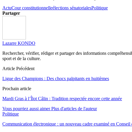
Actu
Cour constitutionnelle
élections sénatoriales
Politique
Partager
Lazarre KONDO
Rechercher, vérifier, rédiger et partager des informations compréhensibl
sport et de la culture.
Article Précédent
Ligue des Champions : Des chocs palpitants en huitièmes
Prochain article
Mardi Gras à l’Îlot Câlin : Tradition respectée encore cette année
Vous pourriez aussi aimer
Plus d'articles de l'auteur
Politique
Communication électronique : un nouveau cadre examiné en Conseil d