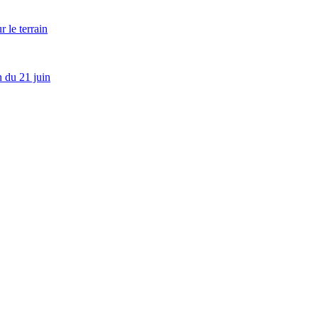
 le terrain
 du 21 juin