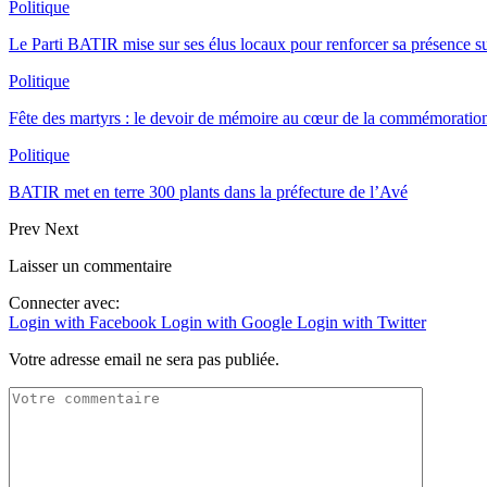
Politique
Le Parti BATIR mise sur ses élus locaux pour renforcer sa présence sur
Politique
Fête des martyrs : le devoir de mémoire au cœur de la commémoration
Politique
BATIR met en terre 300 plants dans la préfecture de l’Avé
Prev
Next
Laisser un commentaire
Connecter avec:
Login with Facebook
Login with Google
Login with Twitter
Votre adresse email ne sera pas publiée.