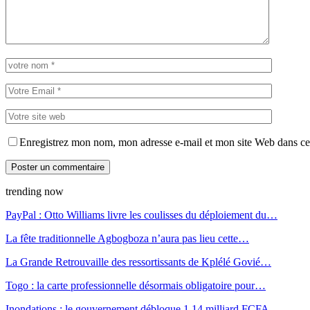
Enregistrez mon nom, mon adresse e-mail et mon site Web dans ce 
trending now
PayPal : Otto Williams livre les coulisses du déploiement du…
La fête traditionnelle Agbogboza n’aura pas lieu cette…
La Grande Retrouvaille des ressortissants de Kplélé Govié…
Togo : la carte professionnelle désormais obligatoire pour…
Inondations : le gouvernement débloque 1,14 milliard FCFA…