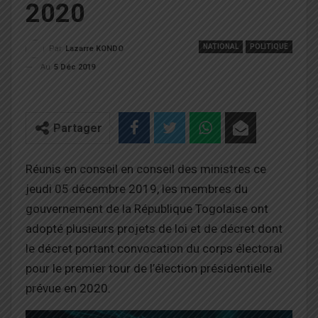
2020
NATIONAL
POLITIQUE
Par
Lazarre KONDO
Au
5 Déc 2019
Partager
Réunis en conseil en conseil des ministres ce
jeudi 05 décembre 2019, les membres du
gouvernement de la République Togolaise ont
adopté plusieurs projets de loi et de décret dont
le décret portant convocation du corps électoral
pour le premier tour de l’élection présidentielle
prévue en 2020.