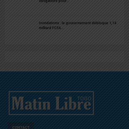
obligatoire pour…
Inondations : le gouvernement débloque 1,14
milliard FCFA…
CONTACT