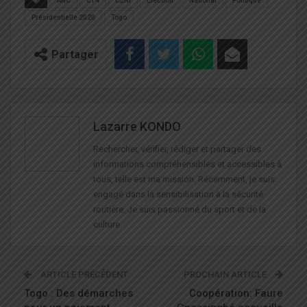
ANC
C14
CENI
Election
National
Politique
Présidentielle 2020
Togo
Partager
Lazarre KONDO
Rechercher, vérifier, rédiger et partager des
informations compréhensibles et accessibles à
tous, telle est ma mission. Récemment, je suis
engagé dans la sensibilisation à la sécurité
routière. Je suis passionné du sport et de la
culture.
ARTICLE PRÉCÉDENT
PROCHAIN ARTICLE
Togo : Des démarches
Coopération: Faure