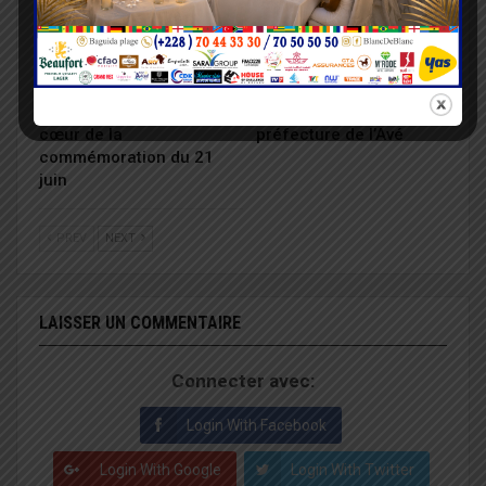
POLITIQUE
POLITIQUE
Fête des martyrs : le
BATIR met en terre 300
devoir de mémoire au
plants dans la
cœur de la
préfecture de l’Avé
commémoration du 21
juin
PREV
NEXT
LAISSER UN COMMENTAIRE
Connecter avec:
Login With Facebook
Login With Google
Login With Twitter