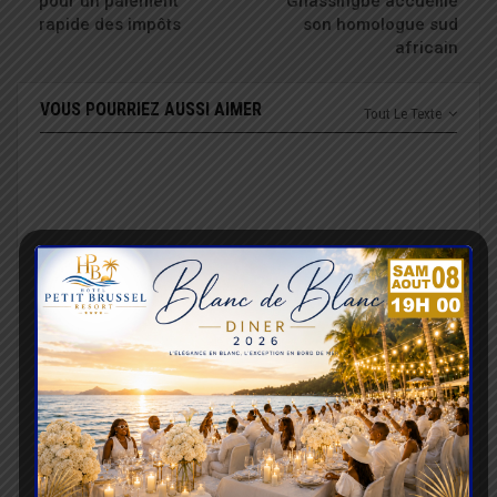
pour un paiement
Gnassingbé accueille
rapide des impôts
son homologue sud
africain
VOUS POURRIEZ AUSSI AIMER
Tout Le Texte
POLITIQUE
POLITIQUE
Communication
Le Parti BATIR mise sur
électronique : un
ses élus locaux pour
nouveau cadre examiné
renforcer sa présence
en Conseil des ministres
sur le terrain