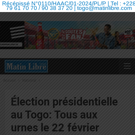
Récépissé N°0110/HAAC/01-2024/PL/P | Tel : +22
79 61 70 70 / 90 38 37 20 | togo@matinlibre.com
Accueil
National
Élection présidentielle
au Togo: Tous aux
urnes le 22 février