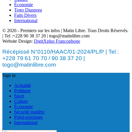
Économie
Togo Diaspora
Faits Divers
International
© 2026 - Premiers sur les infos | Matin Libre. Tous Droits Réservés.
| Tel :+228 90 38 37 20 | togo@matinlibre.com
Website Design:
DigitXplus Francophone
Récépissé N°0110/HAAC/01-2024/PL/P | Tel :
+228 79 61 70 70 / 90 38 37 20 |
togo@matinlibre.com
Sign in
Actualité
Politique
Sport
Culture
Économie
Sécurité routière
Publi-reportage
International