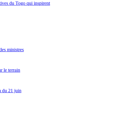
atives du Togo qui inspirent
es ministres
 le terrain
 du 21 juin