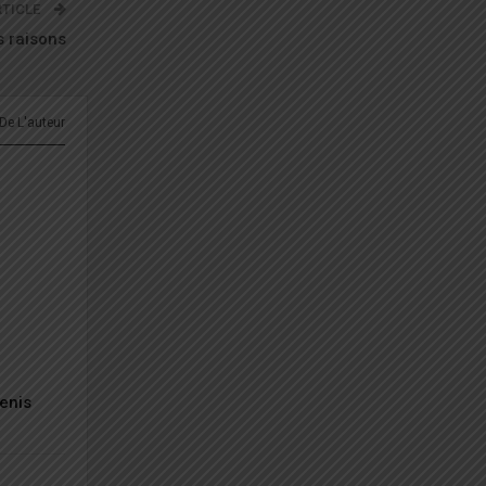
RTICLE
s raisons
 De L'auteur
Denis