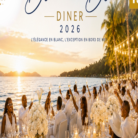
ane Ossouka Raponda effectuera jeudi et vendredi une visit
es proches de la primature.
 Victoire Tomegah-Dogbé, s’inscrit dans le cadre du renforc
 les synergies possibles pour faire face à des enjeux commun