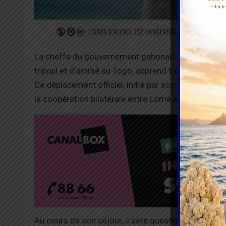
La cheffe du gouvernement gabonais, Rose Christi
travail et d’amitié au Togo, apprend t-on des sourc
Ce déplacement officiel, initié par son homologue
la coopération bilatérale entre Lomé et Libreville.
Au cours de son séjour, il sera question d’étudier