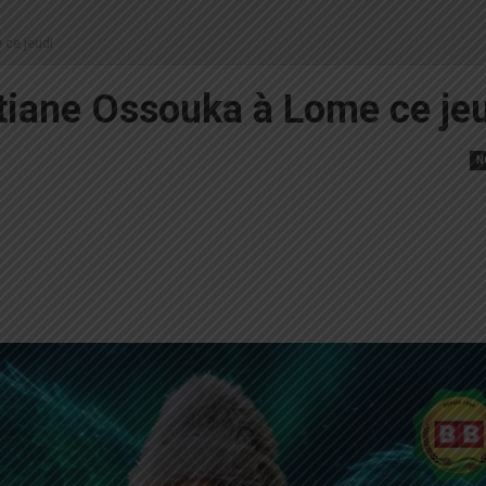
 ce jeudi
stiane Ossouka à Lome ce je
N