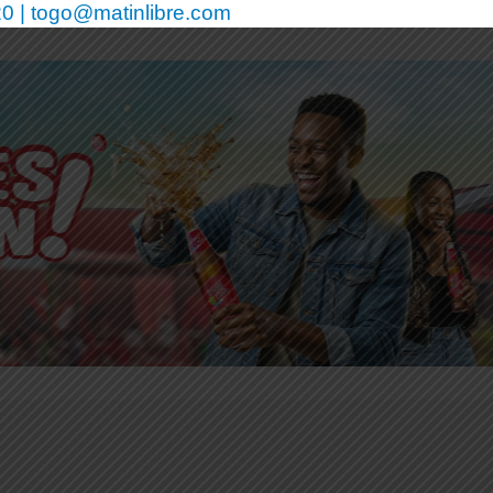
0 | togo@matinlibre.com