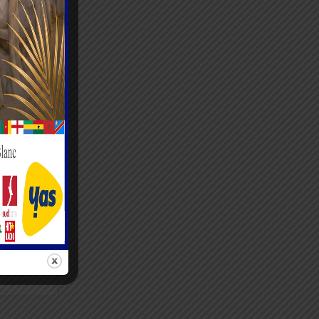
otion et
ent, je