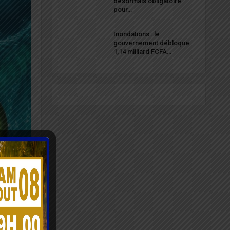
désormais obligatoire
pour…
Inondations : le
gouvernement débloque
1,14 milliard FCFA…