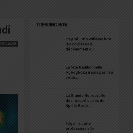
TRENDING NOW
udi
PayPal : Otto Williams livre
les coulisses du
ON CLASSÉ
déploiement du…
La fête traditionnelle
Agbogboza n’aura pas lieu
cette…
La Grande Retrouvaille
des ressortissants de
Kplélé Govié…
Togo : la carte
professionnelle