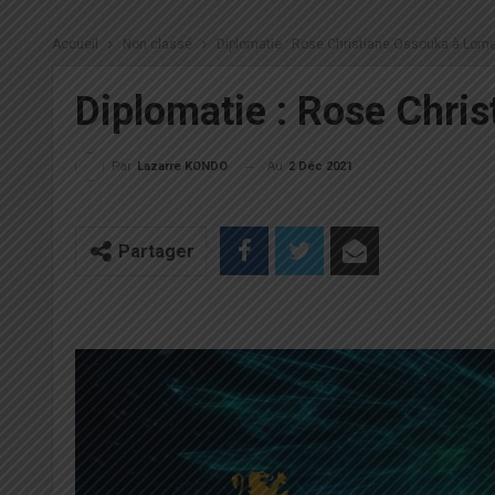
Accueil
Non classé
Diplomatie : Rose Christiane Ossouka à Lome
Diplomatie : Rose Chri
Au
2 Déc 2021
Par
Lazarre KONDO
Partager