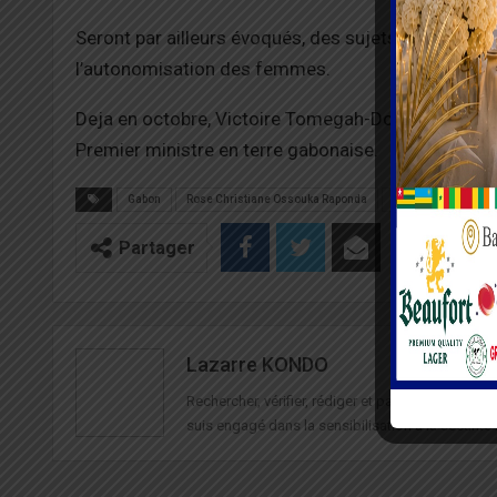
Seront par ailleurs évoqués, des sujets liés à la t
l’autonomisation des femmes.
Deja en octobre, Victoire Tomegah-Dogbé était en te
Premier ministre en terre gabonaise.
Gabon
Rose Christiane Ossouka Raponda
Togo
Victoire 
Partager
Lazarre KONDO
Rechercher, vérifier, rédiger et partager des in
suis engagé dans la sensibilisation à la sécurité 