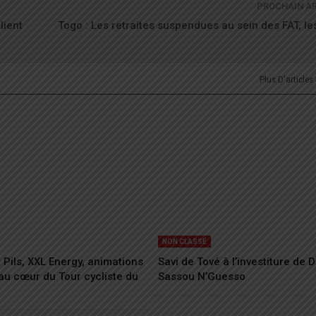
PROCHAIN A
lient
Togo : Les retraites suspendues au sein des FAT, le
Plus D'articles
NON CLASSÉ
t Pils, XXL Energy, animations
Savi de Tové à l’investiture de 
au cœur du Tour cycliste du
Sassou N’Guesso