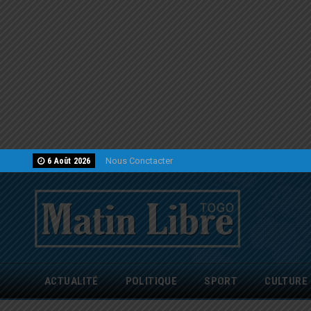
Nous Conctacter
6 Août 2026
ACTUALITÉ
POLITIQUE
SPORT
CULTURE