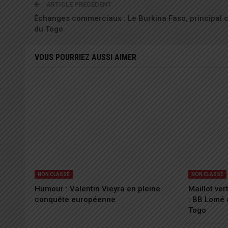
ARTICLE PRÉCÉDENT
Échanges commerciaux : Le Burkina Faso, principal c
du Togo
VOUS POURRIEZ AUSSI AIMER
NON CLASSÉ
NON CLASSÉ
Humour : Valentin Vieyra en pleine
Maillot ver
conquête européenne
: BB Lomé 
Togo