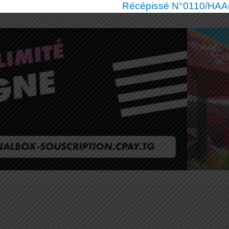
Récépissé N°0110/HAAC/