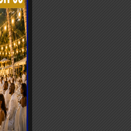
e de
ement de
s.