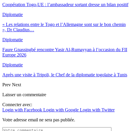
Coopération Togo-UE : l’ambassadeur sortant dresse un bilan positif
Diplomatie
« Les relations entre le Togo et l’Allemagne sont sur le bon chemin
», Dr Claudius…
Diplomatie
Faure Gnassingbé rencontre Yasir Al-Rumayyan à l’occasion du FII
Europe 2026
Diplomatie
Après une visite à Tripoli, le Chef de la diplomatie togolaise à Tunis
Prev
Next
Laisser un commentaire
Connecter avec:
Login with Facebook
Login with Google
Login with Twitter
Votre adresse email ne sera pas publiée.