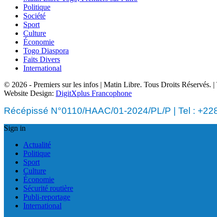
Politique
Société
Sport
Culture
Économie
Togo Diaspora
Faits Divers
International
© 2026 - Premiers sur les infos | Matin Libre. Tous Droits Réservés.
Website Design:
DigitXplus Francophone
Récépissé N°0110/HAAC/01-2024/PL/P | Tel : +228 
Sign in
Actualité
Politique
Sport
Culture
Économie
Sécurité routière
Publi-reportage
International