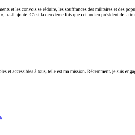
ments et les convois se réduire, les souffrances des militaires et des pop
s », a-t-il ajouté. C’est la deuxième fois que cet ancien président de la t
es et accessibles à tous, telle est ma mission. Récemment, je suis engagé
nk