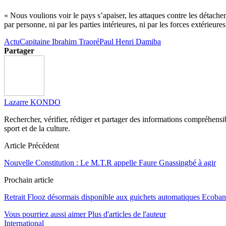
« Nous voulions voir le pays s’apaiser, les attaques contre les détache
par personne, ni par les parties intérieures, ni par les forces extérieure
Actu
Capitaine Ibrahim Traoré
Paul Henri Damiba
Partager
Lazarre KONDO
Rechercher, vérifier, rédiger et partager des informations compréhensibl
sport et de la culture.
Article Précédent
Nouvelle Constitution : Le M.T.R appelle Faure Gnassingbé à agir
Prochain article
Retrait Flooz désormais disponible aux guichets automatiques Ecoba
Vous pourriez aussi aimer
Plus d'articles de l'auteur
International