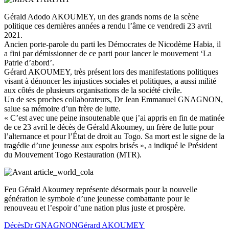
Gérald Adodo AKOUMEY, un des grands noms de la scène
politique ces dernières années a rendu l’âme ce vendredi 23 avril
2021.
Ancien porte-parole du parti les Démocrates de Nicodème Habia, il
a fini par démissionner de ce parti pour lancer le mouvement ‘La
Patrie d’abord’.
Gérard AKOUMEY, très présent lors des manifestations politiques
visant à dénoncer les injustices sociales et politiques, a aussi milité
aux côtés de plusieurs organisations de la société civile.
Un de ses proches collaborateurs, Dr Jean Emmanuel GNAGNON,
salue sa mémoire d’un frère de lutte.
« C’est avec une peine insoutenable que j’ai appris en fin de matinée
de ce 23 avril le décès de Gérald Akoumey, un frère de lutte pour
l’alternance et pour l’État de droit au Togo. Sa mort est le signe de la
tragédie d’une jeunesse aux espoirs brisés », a indiqué le Président
du Mouvement Togo Restauration (MTR).
Feu Gérald Akoumey représente désormais pour la nouvelle
génération le symbole d’une jeunesse combattante pour le
renouveau et l’espoir d’une nation plus juste et prospère.
Décès
Dr GNAGNON
Gérard AKOUMEY