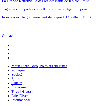
La Grande Retrouvaille des ressortissants de Kplélé Govié…
Togo : la carte professionnelle désormais obligatoire pour…
Inondations : le gouvernement débloque 1,14 milliard FCFA…
Contact
Matin Libre Togo, Premiers sur l’info
Politique
Société
Sport
Culture
Économie
Togo Diaspora
Faits Divers
International