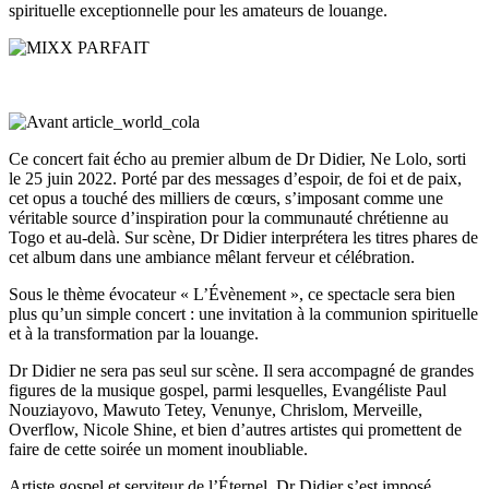
spirituelle exceptionnelle pour les amateurs de louange.
Ce concert fait écho au premier album de Dr Didier, Ne Lolo, sorti
le 25 juin 2022. Porté par des messages d’espoir, de foi et de paix,
cet opus a touché des milliers de cœurs, s’imposant comme une
véritable source d’inspiration pour la communauté chrétienne au
Togo et au-delà. Sur scène, Dr Didier interprétera les titres phares de
cet album dans une ambiance mêlant ferveur et célébration.
Sous le thème évocateur « L’Évènement », ce spectacle sera bien
plus qu’un simple concert : une invitation à la communion spirituelle
et à la transformation par la louange.
Dr Didier ne sera pas seul sur scène. Il sera accompagné de grandes
figures de la musique gospel, parmi lesquelles, Evangéliste Paul
Nouziayovo, Mawuto Tetey, Venunye, Chrislom, Merveille,
Overflow, Nicole Shine, et bien d’autres artistes qui promettent de
faire de cette soirée un moment inoubliable.
Artiste gospel et serviteur de l’Éternel, Dr Didier s’est imposé