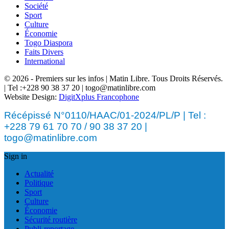
Société
Sport
Culture
Économie
Togo Diaspora
Faits Divers
International
© 2026 - Premiers sur les infos | Matin Libre. Tous Droits Réservés.
| Tel :+228 90 38 37 20 | togo@matinlibre.com
Website Design:
DigitXplus Francophone
Récépissé N°0110/HAAC/01-2024/PL/P | Tel :
+228 79 61 70 70 / 90 38 37 20 |
togo@matinlibre.com
Sign in
Actualité
Politique
Sport
Culture
Économie
Sécurité routière
Publi-reportage