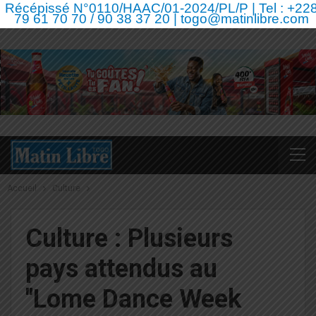
Récépissé N°0110/HAAC/01-2024/PL/P | Tel : +22
79 61 70 70 / 90 38 37 20 | togo@matinlibre.com
Accueil
Culture
Culture : Plusieurs
pays attendus au
"Lome Dance Week