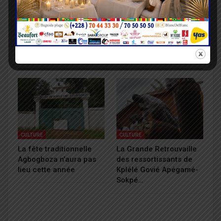
crédits dans le secteur
Commissaire Principal
de la microfinance en
Atiyodimodom KAKALI,
hausse
nouveau patron du 9è
arrondissement
VOUS POURRIEZ AUSSI AIMER
Tout Le Texte
CULTURE
CULTURE
La fête traditionnelle
La Grande Retrouvaille
Agbogboza n’aura pas
des ressortissants de
lieu cette année
Kplélé Govié Apégamé-
Sokpé…