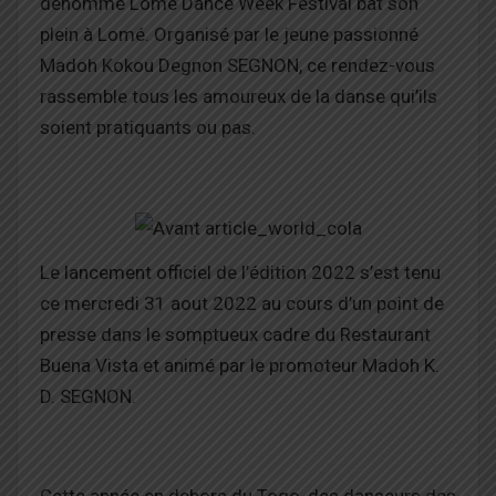
dénommé Lome Dance Week Festival bat son
plein à Lomé. Organisé par le jeune passionné
Madoh Kokou Degnon SEGNON, ce rendez-vous
rassemble tous les amoureux de la danse qui’ils
soient pratiquants ou pas.
Le lancement officiel de l’édition 2022 s’est tenu
ce mercredi 31 aout 2022 au cours d’un point de
presse dans le somptueux cadre du Restaurant
Buena Vista et animé par le promoteur Madoh K.
D. SEGNON.