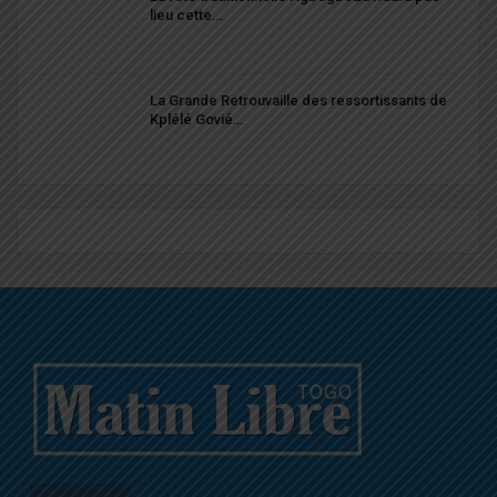
lieu cette…
La Grande Retrouvaille des ressortissants de
Kplélé Govié…