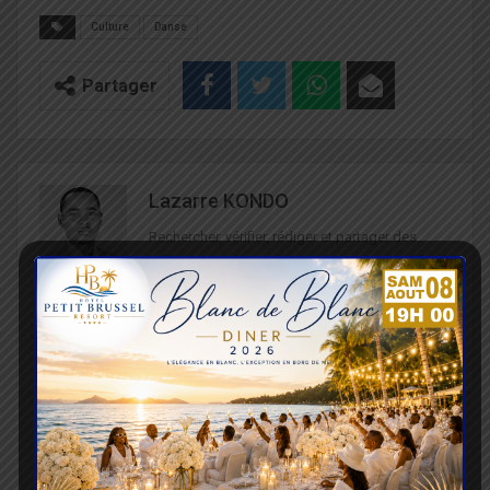
Culture
Danse
Partager
Lazarre KONDO
Rechercher, vérifier, rédiger et partager des
informations compréhensibles et accessibles à
tous, telle est ma mission. Récemment, je suis
engagé dans la sensibilisation à la sécurité
routière. Je suis passionné du sport et de la
culture.
ARTICLE PRÉCÉDENT
PROCHAIN ARTICLE
Togo : L’encours des
Togo/Sécurité : Le