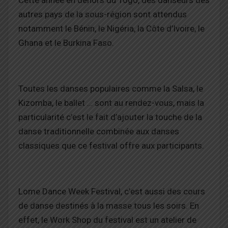
Cette année en dehors du Togo, des danseurs des
autres pays de la sous-région sont attendus
notamment le Bénin, le Nigéria, la Côte d’Ivoire, le
Ghana et le Burkina Faso.
Toutes les danses populaires comme la Salsa, le
Kizomba, le ballet … sont au rendez-vous, mais la
particularité c’est le fait d’ajouter la touche de la
danse traditionnelle combinée aux danses
classiques que ce festival offre aux participants.
Lome Dance Week Festival, c’est aussi des cours
de danse destinés à la masse tous les soirs. En
effet, le Work Shop du festival est un atelier de