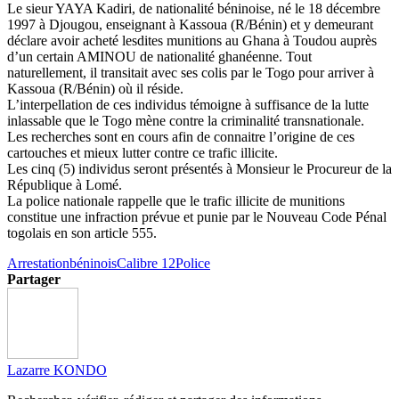
Le sieur YAYA Kadiri, de nationalité béninoise, né le 18 décembre
1997 à Djougou, enseignant à Kassoua (R/Bénin) et y demeurant
déclare avoir acheté lesdites munitions au Ghana à Toudou auprès
d’un certain AMINOU de nationalité ghanéenne. Tout
naturellement, il transitait avec ses colis par le Togo pour arriver à
Kassoua (R/Bénin) où il réside.
L’interpellation de ces individus témoigne à suffisance de la lutte
inlassable que le Togo mène contre la criminalité transnationale.
Les recherches sont en cours afin de connaitre l’origine de ces
cartouches et mieux lutter contre ce trafic illicite.
Les cinq (5) individus seront présentés à Monsieur le Procureur de la
République à Lomé.
La police nationale rappelle que le trafic illicite de munitions
constitue une infraction prévue et punie par le Nouveau Code Pénal
togolais en son article 555.
Arrestation
béninois
Calibre 12
Police
Partager
Lazarre KONDO