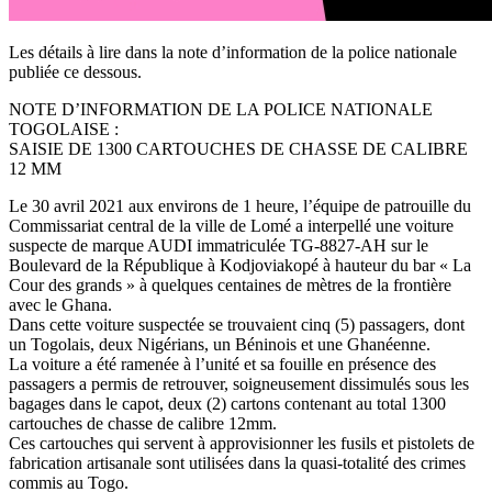
Les détails à lire dans la note d’information de la police nationale
publiée ce dessous.
NOTE D’INFORMATION DE LA POLICE NATIONALE
TOGOLAISE :
SAISIE DE 1300 CARTOUCHES DE CHASSE DE CALIBRE
12 MM
Le 30 avril 2021 aux environs de 1 heure, l’équipe de patrouille du
Commissariat central de la ville de Lomé a interpellé une voiture
suspecte de marque AUDI immatriculée TG-8827-AH sur le
Boulevard de la République à Kodjoviakopé à hauteur du bar « La
Cour des grands » à quelques centaines de mètres de la frontière
avec le Ghana.
Dans cette voiture suspectée se trouvaient cinq (5) passagers, dont
un Togolais, deux Nigérians, un Béninois et une Ghanéenne.
La voiture a été ramenée à l’unité et sa fouille en présence des
passagers a permis de retrouver, soigneusement dissimulés sous les
bagages dans le capot, deux (2) cartons contenant au total 1300
cartouches de chasse de calibre 12mm.
Ces cartouches qui servent à approvisionner les fusils et pistolets de
fabrication artisanale sont utilisées dans la quasi-totalité des crimes
commis au Togo.