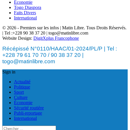
Économie
Togo Diaspora
Faits Divers
International
© 2026 - Premiers sur les infos | Matin Libre. Tous Droits Réservés.
| Tel :+228 90 38 37 20 | togo@matinlibre.com
Website Design:
DigitXplus Francophone
Récépissé N°0110/HAAC/01-2024/PL/P | Tel :
+228 79 61 70 70 / 90 38 37 20 |
togo@matinlibre.com
Sign in
Actualité
Politique
Sport
Culture
Économie
Sécurité routière
Publi-reportage
International