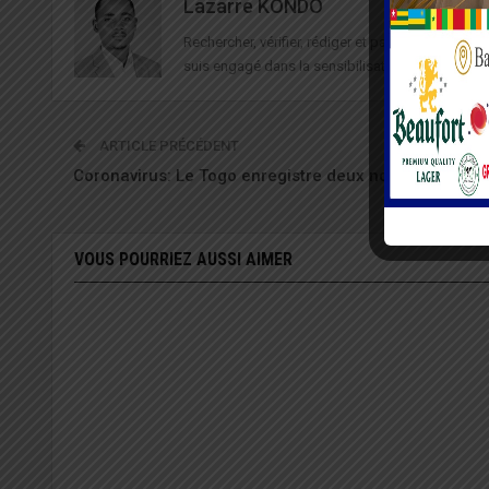
Lazarre KONDO
Rechercher, vérifier, rédiger et partager des in
suis engagé dans la sensibilisation à la sécurité 
ARTICLE PRÉCÉDENT
Coronavirus: Le Togo enregistre deux nouveaux décè
VOUS POURRIEZ AUSSI AIMER