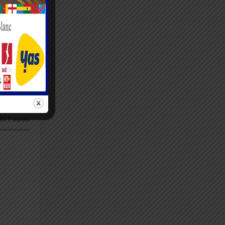
ent, je
RTICLE
 Agbéyomè
Kodjo
 De L'auteur