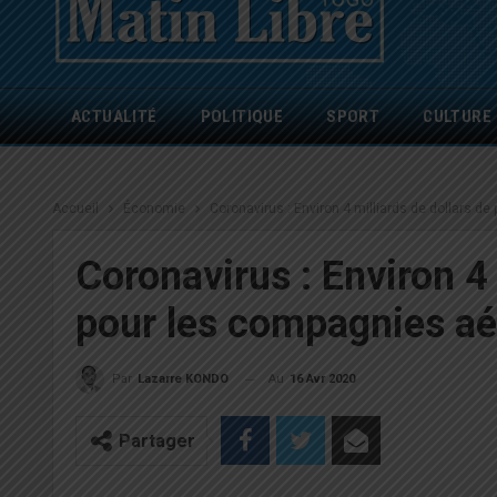
ACTUALITÉ
POLITIQUE
SPORT
CULTURE
Accueil
Économie
Coronavirus : Environ 4 milliards de dollars d
Coronavirus : Environ 4 
pour les compagnies aé
Au
16 Avr 2020
Par
Lazarre KONDO
Partager