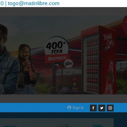
0 | togo@matinlibre.com
Sign In