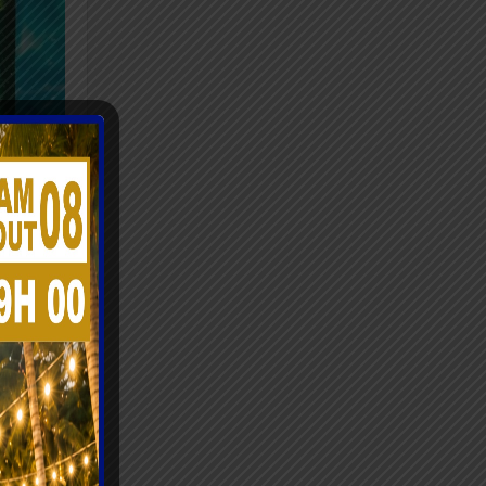
mique.
ajuster