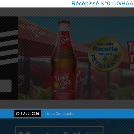
Récépissé N°0110/HAAC/
Nous Conctacter
7 Août 2026