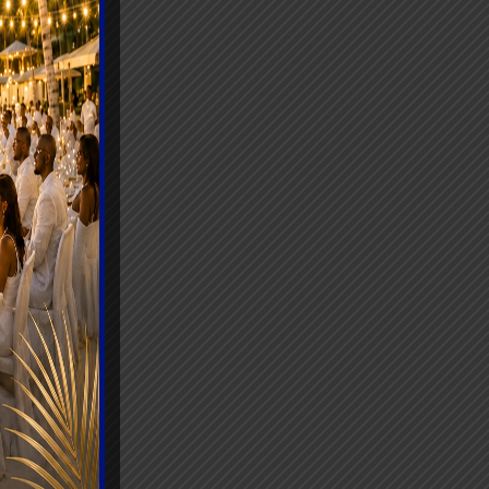
nviron 4
e pertes
s,