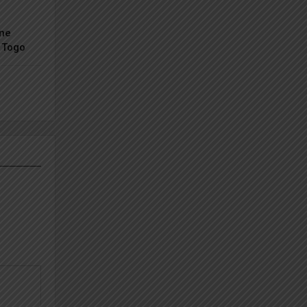
une
u Togo