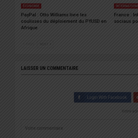
ÉCONOMIE
INTERNATION
PayPal : Otto Williams livre les
France : I
coulisses du déploiement du PYUSD en
sociaux po
Afrique
PREV
NEXT
LAISSER UN COMMENTAIRE
Login With Facebook
Votre adr