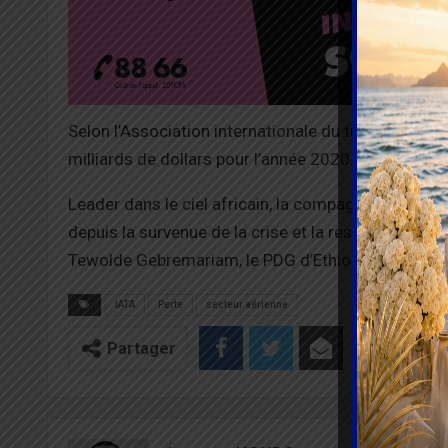
Selon l’Association internationale du transport aér
milliards de dollars pour l’année 2020. Bien évide
Leader dans le ciel africain, la compagnie Ethiopian
depuis la survenue de la crise et la restriction des 
Tewolde Gebremariam, le PDG d’Ethiopian Airlines.
IATA
Perte
secteur aérienne
Partager