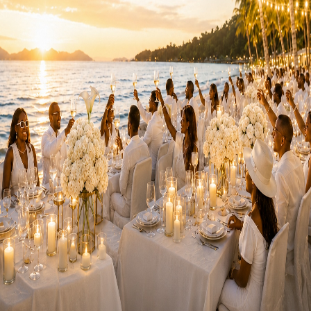
ien, les compagnies africaines pourraient avoir une perte d’e
mment, les pertes varient d’une compagnie à une autre.
 Airlines a déjà enregistré près de 550 millions de dollars d
vols pour limiter la propagation du virus, a indiqué début mar