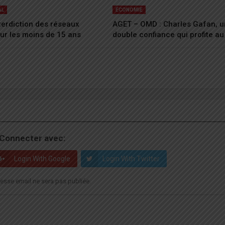
AL
ÉCONOMIE
nterdiction des réseaux
AGET – OMD : Charles Gafan, 
ur les moins de 15 ans
double confiance qui profite a
Connecter avec:
Login With Google
Login With Twitter
esse email ne sera pas publiée.