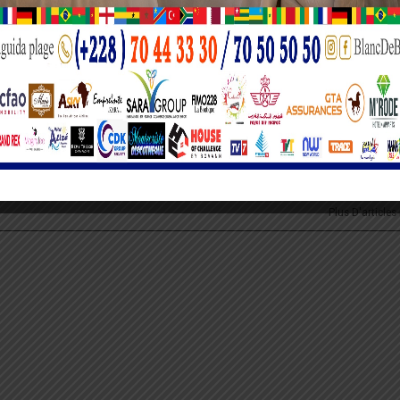
formations compréhensibles et accessibles à tous, telle est ma mission. Récemm
routière. Je suis passionné du sport et de la culture.
PROCHAIN A
s
Togo: Une « ultime » convocation adressée à
Plus D'articles