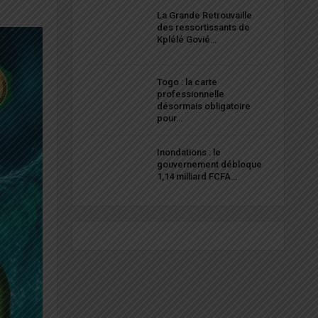
La Grande Retrouvaille
des ressortissants de
Kplélé Govié…
Togo : la carte
professionnelle
désormais obligatoire
pour…
Inondations : le
gouvernement débloque
1,14 milliard FCFA…