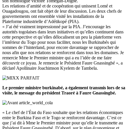
son homologue victoire
Tomégah-Dogbé
.
Les relations d’amitié et de coopération qui unissent Lomé et
Ouagadougou, ont fait objet de leur discussion.
Les deux chefs de
gouvernements ont ensemble visité les installations de la
Plateforme industrielle d’
Adétikopé
(PIA)
.
« J’ai été vraiment impressionné par la PIA.
J’encourage les
autorités togolaises dans leurs initiatives et qu’elles continuent dans
cette perspective et qu’elles délocalisent un peu la plateforme vers
l’intérieur du Togo pour nous faciliter, nous les Burkinabés qui
sommes de l’hinterland, pour encore davantage se rapprocher de
nous afin que nos relations se renforcent dans tous les domaines.
Je
remercie Mme le Premier ministre qui a eu l’idée de me faire
découvrir ce joyau.
Je remercie le Président Faure
Gnassingbé
», a
déclaré Apollinaire
Joachimson
Kyelem
de
Tambela
.
Le
premier ministre
burkinabé, a également transmis lors de sa
visite, le message du président
Traoré
à Faure
Gnassingbé
.
« Le
chef de l’État du Faso souhaite que les relations économiques
entre le Burkina Faso et le Togo se renforcent davantage.
C’est ce
que j’ai dit à Mme le Premier ministre pour qu’elle le transmette au
Président Faure
Gnassingbé
.
D’abord, sur le plan économique et