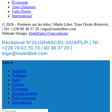
Économie
Togo Diaspora
Faits Divers
International
© 2026 - Premiers sur les infos | Matin Libre. Tous Droits Réservés.
| Tel :+228 90 38 37 20 | togo@matinlibre.com
Website Design:
DigitXplus Francophone
Récépissé N°0110/HAAC/01-2024/PL/P | Tel :
+228 79 61 70 70 / 90 38 37 20 |
togo@matinlibre.com
Sign in
Actualité
Politique
Sport
Culture
Économie
Sécurité routière
Publi-reportage
International