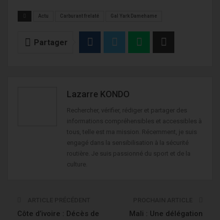
Actu
Carburant frelaté
Gal Yark Damehame
Partager
Lazarre KONDO
Rechercher, vérifier, rédiger et partager des
informations compréhensibles et accessibles à
tous, telle est ma mission. Récemment, je suis
engagé dans la sensibilisation à la sécurité
routière. Je suis passionné du sport et de la
culture.
ARTICLE PRÉCÉDENT
PROCHAIN ARTICLE
Côte d’ivoire : Décès de
Mali : Une délégation