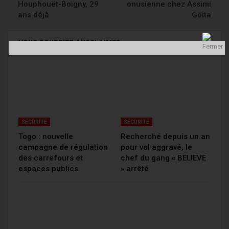
Houphouët-Boigny, 29
onusienne chez Assimi
ans déjà
Goita
VOUS POURRIEZ AUSSI AIMER
Tout Le Texte
SÉCURITÉ
SÉCURITÉ
Togo : nouvelle
Recherché depuis un an
campagne de régulation
pour vol aggravé, le
des carrefours et
chef du gang « BELIEVE
espaces publics
» arrêté