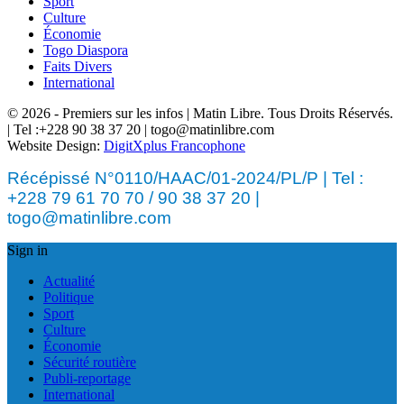
Sport
Culture
Économie
Togo Diaspora
Faits Divers
International
© 2026 - Premiers sur les infos | Matin Libre. Tous Droits Réservés.
| Tel :+228 90 38 37 20 | togo@matinlibre.com
Website Design:
DigitXplus Francophone
Récépissé N°0110/HAAC/01-2024/PL/P | Tel :
+228 79 61 70 70 / 90 38 37 20 |
togo@matinlibre.com
Sign in
Actualité
Politique
Sport
Culture
Économie
Sécurité routière
Publi-reportage
International