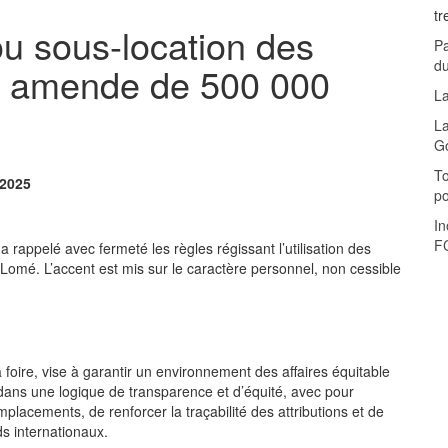
tr
u sous-location des
Pa
d
ne amende de 500 000
La
La
G
To
 2025
p
In
F
rappelé avec fermeté les règles régissant l’utilisation des
 Lomé. L’accent est mis sur le caractère personnel, non cessible
a foire, vise à garantir un environnement des affaires équitable
t dans une logique de transparence et d’équité, avec pour
mplacements, de renforcer la traçabilité des attributions et de
s internationaux.