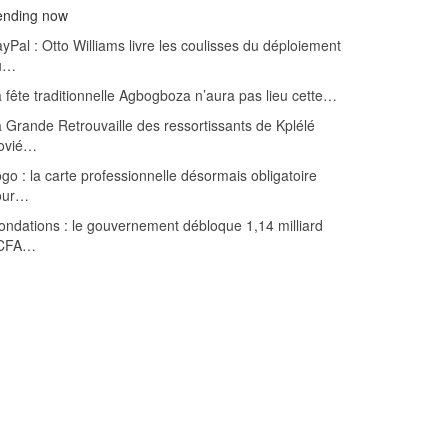
ending now
yPal : Otto Williams livre les coulisses du déploiement
u…
 fête traditionnelle Agbogboza n’aura pas lieu cette…
 Grande Retrouvaille des ressortissants de Kplélé
ovié…
go : la carte professionnelle désormais obligatoire
our…
ondations : le gouvernement débloque 1,14 milliard
CFA…