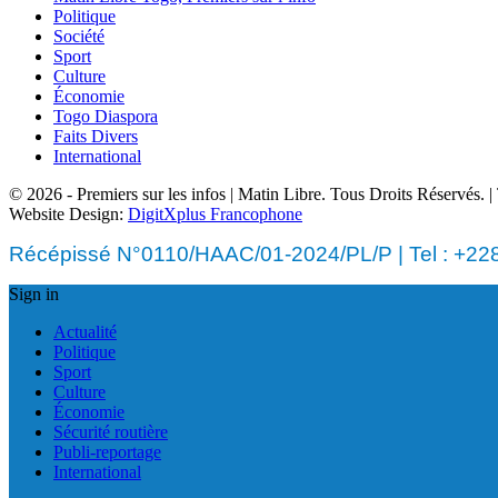
Politique
Société
Sport
Culture
Économie
Togo Diaspora
Faits Divers
International
© 2026 - Premiers sur les infos | Matin Libre. Tous Droits Réservés.
Website Design:
DigitXplus Francophone
Récépissé N°0110/HAAC/01-2024/PL/P | Tel : +228 
Sign in
Actualité
Politique
Sport
Culture
Économie
Sécurité routière
Publi-reportage
International