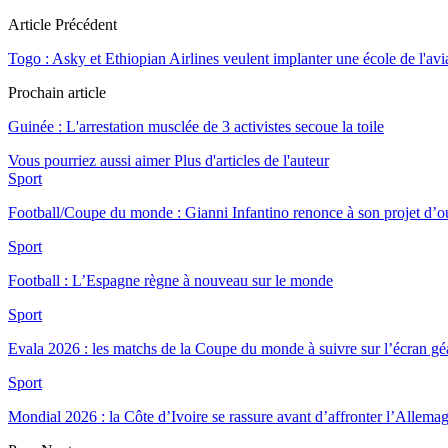
Article Précédent
Togo : Asky et Ethiopian Airlines veulent implanter une école de l'a
Prochain article
Guinée : L'arrestation musclée de 3 activistes secoue la toile
Vous pourriez aussi aimer
Plus d'articles de l'auteur
Sport
Football/Coupe du monde : Gianni Infantino renonce à son projet d’
Sport
Football : L’Espagne règne à nouveau sur le monde
Sport
Evala 2026 : les matchs de la Coupe du monde à suivre sur l’écran 
Sport
Mondial 2026 : la Côte d’Ivoire se rassure avant d’affronter l’Allema