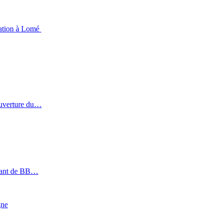
viation à Lomé
ouverture du…
géant de BB…
gne