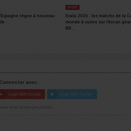
SPORT
 L’Espagne règne à nouveau
Evala 2026 : les matchs de la 
de
monde à suivre sur l’écran géa
BB…
Connecter avec:
Login With Google
Login With Twitter
esse email ne sera pas publiée.