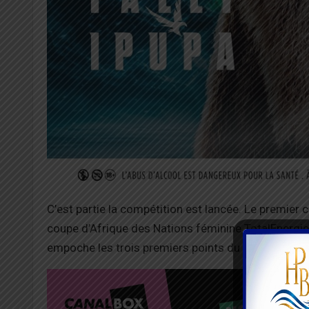
C’est partie la compétition est lancée. Le premier c
coupe d’Afrique des Nations féminine TotalEnergies
empoche les trois premiers points du tournoi.