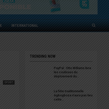
E
INTERNATIONAL
TRENDING NOW
PayPal : Otto Williams livre
les coulisses du
déploiement du…
SPORT
La fête traditionnelle
Agbogboza n’aura pas lieu
cette…