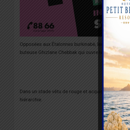
Opposées aux Étalonnes burkinabè, les Lionnes de l’
buteuse Ghizlane Chebbak qui ouvre le score à la 2
Dans un stade vêtu de rouge et acquis à leur cause, 
hiérarchie.