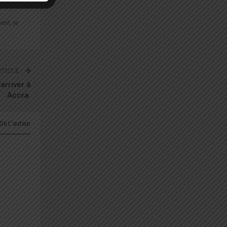
ent, je
RTICLE
arriver à
Accra
 De L'auteur