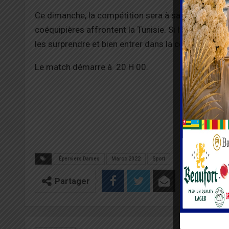
Ce dimanche, la compétition sera à sa deuxième jo
coéquipières affrontent la Tunisie. Si l’adversaire s
les surprendre et bien entrer dans la compétition.
Le match démarre à 20 H 00.
Éperviers Dames
Maroc 2022
Sport
Partager