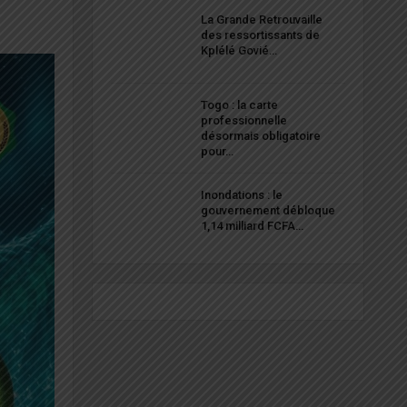
La Grande Retrouvaille
des ressortissants de
Kplélé Govié…
Togo : la carte
professionnelle
désormais obligatoire
pour…
Inondations : le
gouvernement débloque
1,14 milliard FCFA…