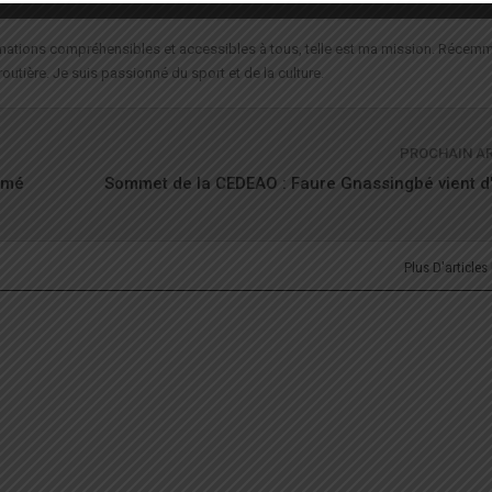
formations compréhensibles et accessibles à tous, telle est ma mission. Récemm
routière. Je suis passionné du sport et de la culture.
PROCHAIN A
Lomé
Sommet de la CEDEAO : Faure Gnassingbé vient d'
Plus D'articles