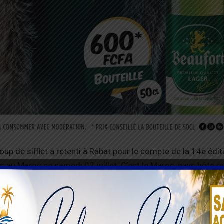
oup de sifflet a retenti à Rabat pour le compte de la 14e édit
 au Maroc ce samedi 02 juillet. C’est le Maroc, pays hôte q