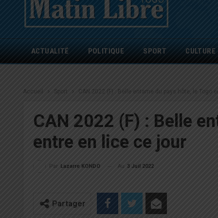
ACTUALITÉ
POLITIQUE
SPORT
CULTURE
Accueil
Sport
CAN 2022 (F) : Belle entame du pays hôte, le Togo en
CAN 2022 (F) : Belle en
entre en lice ce jour
Au
3 Juil 2022
Par
Lazarre KONDO
Partager