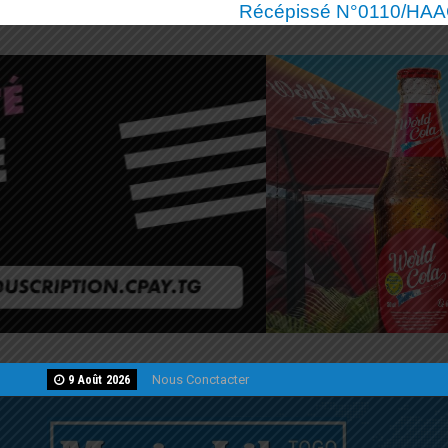
Récépissé N°0110/HAAC/
Nous Conctacter
9 Août 2026