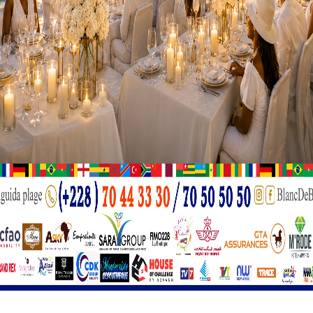
urnée. Les éperviers Dames entrent en lice. Woédikou Mafill
emble être favori sur le papier, Tométy Kaï et ses filles veule
Aimée