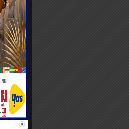
e et des
nt bien
 DRAVIE