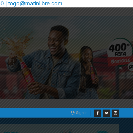
0 | togo@matinlibre.com
Sign In