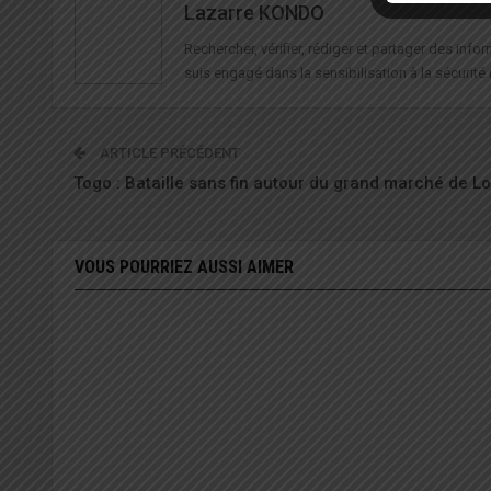
Lazarre KONDO
Rechercher, vérifier, rédiger et partager des in
suis engagé dans la sensibilisation à la sécurité 
ARTICLE PRÉCÉDENT
Togo : Bataille sans fin autour du grand marché de 
VOUS POURRIEZ AUSSI AIMER